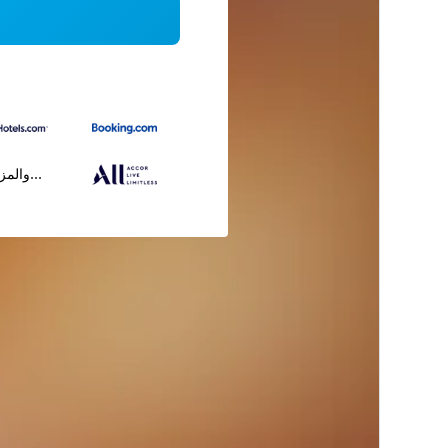
...والمز