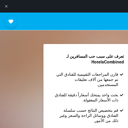
تعرف على سبب حب المسافرين لـ
HotelsCombined
قارن المراجعات التقييمية للفنادق التي
تم جمعها من آلاف تعليقات
المستخدمين.
بحث واحد يمنحك أسعاراً دقيقة للفنادق
ذات الأسعار المعقولة.
قم بتخصيص النتائج حسب سلسلة
الفنادق ووسائل الراحة والسعر وغير
ذلك من الأمور.