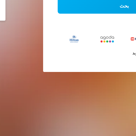
بحث
يد