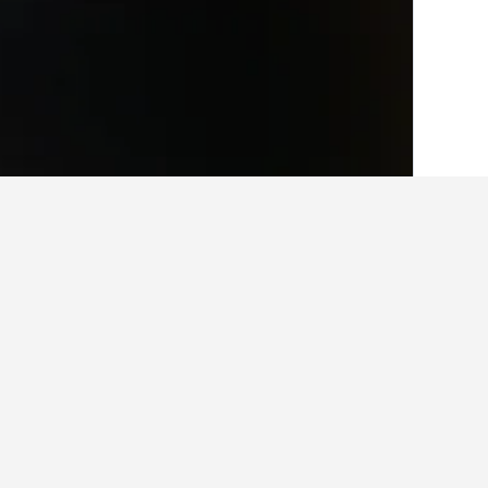
الصفحة الرئيسية
أستراليا
108,581
نيو ساو
حقائق حول الإقام
ما هي المدن الأخرى التي يمكنك الإقامة
بالإضافة إلى جولجوي، يختار المسافرون ز