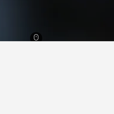
ث ويلز
37,005
جولجوي
2
ة في جولجوي
 فيها عند زيارة نيو ساوث ويلز؟
يارة سيدني عند زيارة نيو ساوث ويلز. يعد نيوكاسل أيضاً خياراً رائجاً 