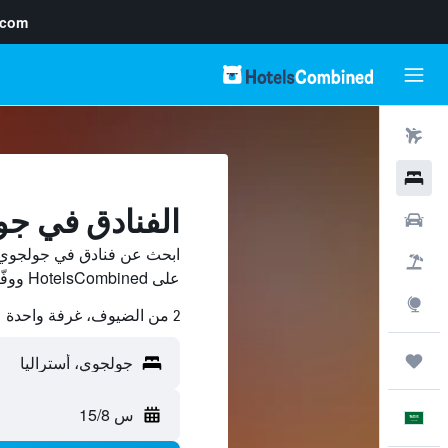
.com
رحلات طيران
فنادق
الفنادق في ج
سيارات
ابحث عن فنادق في جولجوي م
حزم العروض
على HotelsCombined ووفّر.
استكشاف
2 من الضيوف، غرفة واحدة
رحلات
س 15/8
العَرَبِيَّة