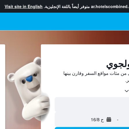
ar.hotelscombined
متوفر أيضاً باللغة الإنجليزية.
Visit site in English
ولجوي
ن مئات مواقع السفر وقارن بينها
-
ح 16/8