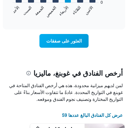
0
الشهور.
الاثنين
الثلاثاء
الأربعاء
الخميس
الجمعة
السبت
الأحد
يتضمن
يعرض
المخطط
المخطط
End
التالي
of
التالي
interactive
1
متوسط
chart
محور
سعر
Y
غرفة
العثور على صفقات
الذي
كل
يعرض
يوم
متوسط
في
سعر
الأسبوع
غرفة
يتضمن
المخطط
أرخص الفنادق في غوبنغ، ماليزيا
1
محور
لمن لديهم ميزانية محدودة، هذه هي أرخص الفنادق المتاحة في
X
الذي
غوبنغ في التواريخ المحددة. عادةً ما تتفاوت الأسعار بناءً على
يعرض
التواريخ المختارة وتصنيف نجوم الفندق وموقعه.
أيام
الأسبوع.
يتضمن
عرض كل الفنادق البالغ عددها 59
المخطط
التالي