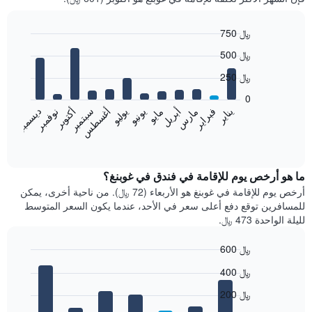
750 ﷼
Bar
Chart
500 ﷼
graphic.
chart
with
250 ﷼
12
bars.
0
فبراير
مايو
أغسطس
نوفمبر
يناير
أبريل
يوليو
أكتوبر
مارس
يونيو
سبتمبر
ديسمبر
يعرض
المخطط
End
of
التالي
interactive
متوسط
chart
سعر
ما هو أرخص يوم للإقامة في فندق في غوبنغ؟
غرفة
أرخص يوم للإقامة في غوبنغ هو الأربعاء (72 ﷼). من ناحية أخرى، يمكن
كل
للمسافرين توقع دفع أعلى سعر في الأحد، عندما يكون السعر المتوسط
شهر
لليلة الواحدة 473 ﷼.
يتضمن
المخطط
600 ﷼
1
Bar
محور
Chart
400 ﷼
graphic.
chart
X
with
الذي
200 ﷼
7
يعرض
bars.