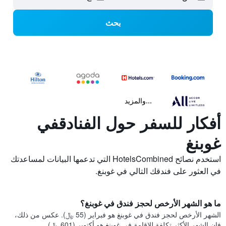
بحث
...والمزيد
أفكار للسفر حول الفنادقفي
غوبنغ
استخدم نصائح HotelsCombined التي تدعمها البيانات لمساعدتك
في العثور على فندقك التالي في غوبنغ.
ما هو الشهر الأرخص لحجز فندق في غوبنغ؟
الشهر الأرخص لحجز فندق في غوبنغ هو فبراير (55 ﷼). عكس من ذلك،
فإن الشهر الأكثر تكلفة للإقامة في غوبنغ هو أكتوبر (601 ﷼).