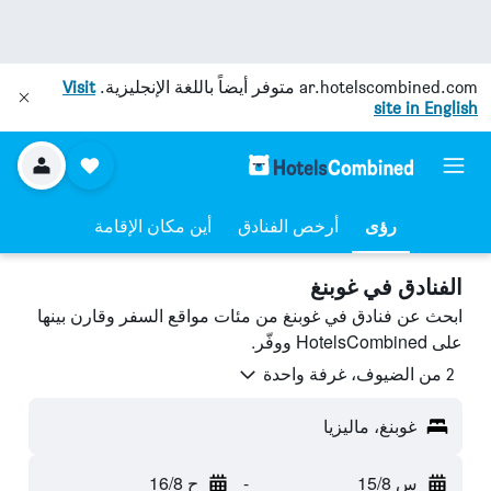
ar.hotelscombined.com
متوفر أيضاً باللغة الإنجليزية.
Visit
site in English
رؤى
أرخص الفنادق
أين مكان الإقامة
الفنادق في غوبنغ
ابحث عن فنادق في غوبنغ من مئات مواقع السفر وقارن بينها
على HotelsCombined ووفّر.
2 من الضيوف، غرفة واحدة
غوبنغ، ماليزيا
س 15/8
-
ح 16/8