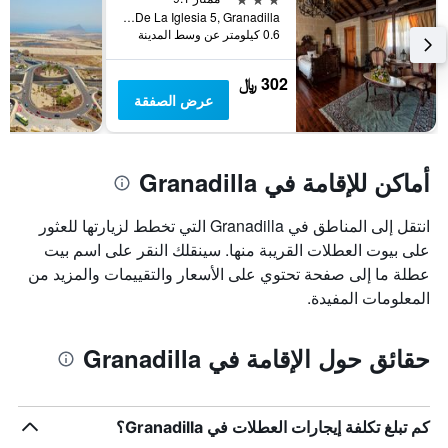
الإقامة
Calle De La Iglesia 5, Granadilla, تنريف, أسبانيا
يتضمن
0.6 كيلومتر عن وسط المدينة
المخطط
التالي
302 ﷼
1
عرض الصفقة
محور
Y
الذي
يعرض
أماكن للإقامة في Granadilla
متوسط
سعر
غرفة
انتقل إلى المناطق في Granadilla التي تخطط لزيارتها للعثور
على بيوت العطلات القريبة منها. سينقلك النقر على اسم بيت
عطلة ما إلى صفحة تحتوي على الأسعار والتقييمات والمزيد من
المعلومات المفيدة.
حقائق حول الإقامة في Granadilla
كم تبلغ تكلفة إيجارات العطلات في Granadilla؟