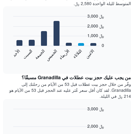
المتوسط لليلة الواحدة 2,580 ﷼.
3,000 ﷼
Bar
Chart
2,000 ﷼
graphic.
chart
with
1,000 ﷼
7
bars.
0
الاثنين
الخميس
الأحد
الأربعاء
السبت
الثلاثاء
الجمعة
يعرض
المخطط
End
of
التالي
interactive
متوسط
chart
سعر
من يجب عليك حجز بيت عطلات في Granadilla مسبقًا؟
غرفة
وفّر من خلال حجز بيت عطلات قبل 53 من الأيام من رحلتك إلى
كل
Granadilla. لقد كان أقل سعر عُثر عليه عند الحجز قبل 53 من الأيام هو
يوم
214 ﷼ في الليلة.
في
الأسبوع
3,000 ﷼
يتضمن
Line
المخطط
Chart
graphic.
chart
1
with
2,000 ﷼
محور
90
X