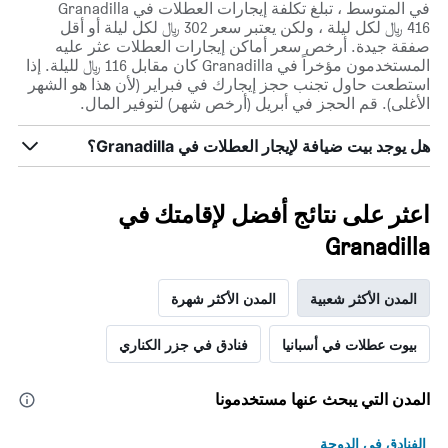
في المتوسط ، تبلغ تكلفة إيجارات العطلات في Granadilla
416 ﷼ لكل ليلة ، ولكن يعتبر سعر 302 ﷼ لكل ليلة أو أقل
صفقة جيدة. أرخص سعر أماكن إيجارات العطلات عثر عليه
المستخدمون مؤخراً في Granadilla كان مقابل 116 ﷼ لليلة. إذا
استطعت حاول تجنب حجز إيجارك في فبراير (لأن هذا هو الشهر
الأغلى). قم الحجز في أبريل (أرخص شهر) لتوفير المال.
هل يوجد بيت ضيافة لإيجار العطلات في Granadilla؟
اعثر على نتائج أفضل لإقامتك في
Granadilla
المدن الأكثر شعبية
المدن الأكثر شهرة
بيوت عطلات في أسبانيا
فنادق في جزر الكناري
المدن التي يبحث عنها مستخدمونا
الفنادق في الدوحة