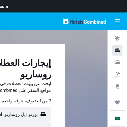
.com
رحلات طيران
فنادق
إيجارات العطل
سيارات
روساريو
حزم العروض
ابحث عن بيوت العطلات في بو
استكشاف
مواقع السفر على HotelsCombined وقارن بينها ووفّر.
2 من الضيوف، غرفة واحدة
رحلات
العَرَبِيَّة