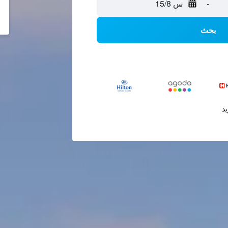
-
س 15/8
بحث
يد