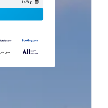
ج 14/8
...والمز