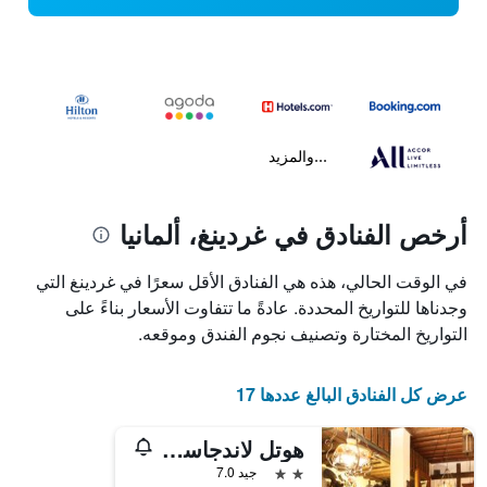
...والمزيد
أرخص الفنادق في غردينغ، ألمانيا
في الوقت الحالي، هذه هي الفنادق الأقل سعرًا في غردينغ التي
وجدناها للتواريخ المحددة. عادةً ما تتفاوت الأسعار بناءً على
التواريخ المختارة وتصنيف نجوم الفندق وموقعه.
عرض كل الفنادق البالغ عددها 17
هوتل لاندجاستهوف سشوستر
2 نجمتين
جيد 7.0