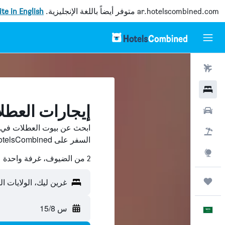
ar.hotelscombined.com
متوفر أيضاً باللغة الإنجليزية.
site in English
رحلات طيران
فنادق
إيجارات العطل
سيارات
ابحث عن بيوت العطلات في 
حزم العروض
السفر على HotelsCombined وقارن بينها ووفّر.
استكشاف
2 من الضيوف، غرفة واحدة
رحلات
غرين ليك، الولايات ال
س 15/8
العَرَبِيَّة