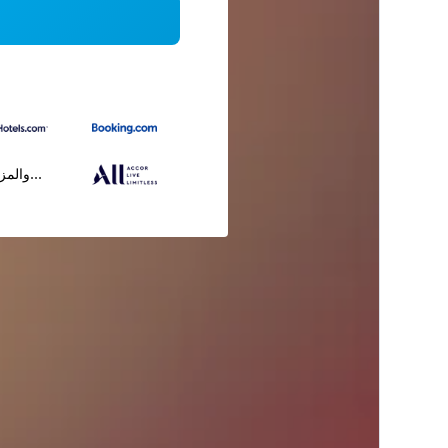
...والمز