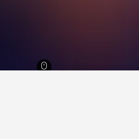
1,006,
ويسكونسن
13,192
غرين ليك
75
غرين ليك
68
في غرين ليك