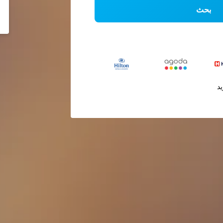
بحث
يد