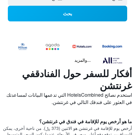
بحث
...والمزيد
أفكار للسفر حول الفنادقفي
غرنتشن
استخدم نصائح HotelsCombined التي تدعمها البيانات لمساعدتك
في العثور على فندقك التالي في غرنتشن.
ما هو أرخص يوم للإقامة في فندق في غرنتشن؟
أرخص يوم للإقامة في غرنتشن هو الاثنين (373 ﷼). من ناحية أخرى، يمكن
للمسافرين توقع دفع أعلى سعر في الأربعاء، عندما يكون السعر المتوسط