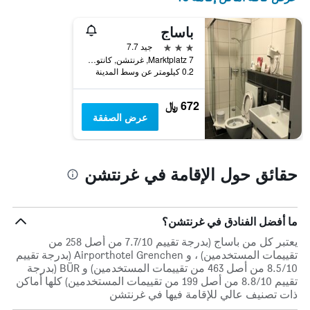
باساج
3 نجوم
جيد 7.7
Marktplatz 7, غرنتشن, كانتون سولوتورن, سويسرا
0.2 كيلومتر عن وسط المدينة
672 ﷼
عرض الصفقة
حقائق حول الإقامة في غرنتشن
ما أفضل الفنادق في غرنتشن؟
يعتبر كل من باساج (بدرجة تقييم 7.7/10 من أصل 258 من
تقييمات المستخدمين) ، و Airporthotel Grenchen (بدرجة تقييم
8.5/10 من أصل 463 من تقييمات المستخدمين) و BÜR (بدرجة
تقييم 8.8/10 من أصل 199 من تقييمات المستخدمين) كلها أماكن
ذات تصنيف عالي للإقامة فيها في غرنتشن