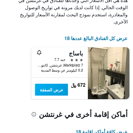
هذه هي أقل الأسعار التي وجدناها للفنادق في غرنتشن في
X
الذي
الوقت الحالي. إذا كانت لديك مرونة في تواريخ الوصول
يعرض
والمغادرة، استخدم نموذج البحث لمقارنة الأسعار للتواريخ
أيام
الأخرى.
الأسبوع.
يتضمن
المخطط
عرض كل الفنادق البالغ عددها 18
التالي
1
باساج
محور
Y
3 نجوم
جيد 7.7
الذي
Marktplatz 7, غرنتشن, كانتون سولوتورن, سويسرا
يعرض
0.2 كيلومتر عن وسط المدينة
متوسط
سعر
672 ﷼
غرفة
عرض الصفقة
أماكن إقامة أخرى في غرنتشن
عرض كافة أماكن إقامة 18