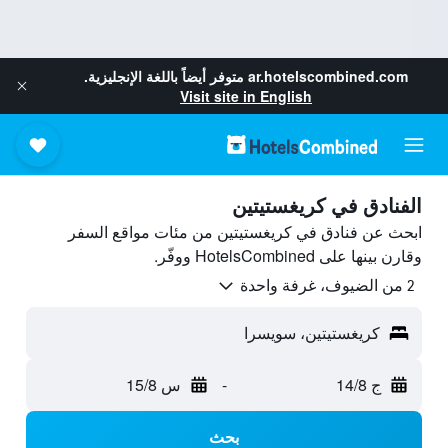
ar.hotelscombined.com
متوفر أيضاً باللغة الإنجليزية.
Visit site in English
الفنادق في كريغستيتين
ابحث عن فنادق في كريغستيتين من مئات مواقع السفر
وقارن بينها على HotelsCombined ووفّر.
2 من الضيوف، غرفة واحدة
كريغستيتين، سويسرا
ج 14/8
-
س 15/8
بحث