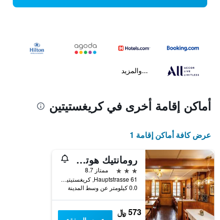
...والمزيد
أماكن إقامة أخرى في كريغستيتين
عرض كافة أماكن إقامة 1
رومانتيك هوتل آند ريستورانت ستيرنن
3 نجوم
ممتاز 8.7
Hauptstrasse 61, كريغستيتين, كانتون سولوتورن, سويسرا
0.0 كيلومتر عن وسط المدينة
573 ﷼