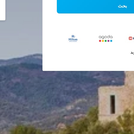
بحث
يد