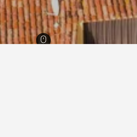
وفنس آلب كوت دازور
100,264
إقليم فار
12,077
غريمو
1,031
غريمو
935
يجارات العطلات في غريمو
طلات في غريمو؟
ما المدة التي ينبغي عليك في
أرخص يوم للإقامة في غريمو هو الثلاثاء (1,428 ﷼). من ناحية أخرى، يمكن
احجز قبل 62 من الأيام
اء، عندما يكون السعر المتوسط لليلة
بيت العطلات في غريمو.