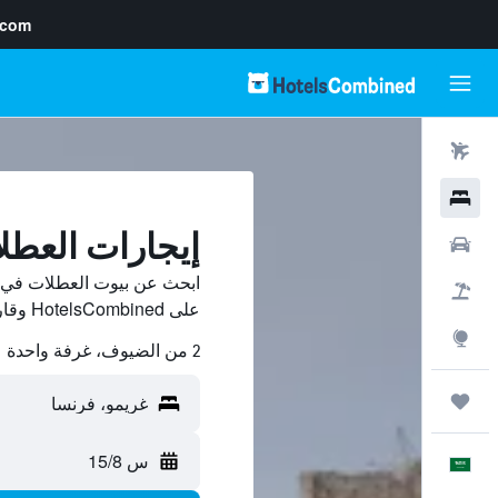
.com
رحلات طيران
فنادق
إيجارات العطل
سيارات
ابحث عن بيوت العطلات في 
حزم العروض
على HotelsCombined وقارن بينها ووفّر.
استكشاف
2 من الضيوف، غرفة واحدة
رحلات
س 15/8
العَرَبِيَّة