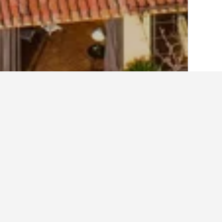
الصفحة الرئيسية
فرنسا
552,112
منطقة بر
أفكار حول السفر لإ
استخدم نصائحنا المستندة إلى بيانات HotelsCombined لمساعدتك في العثور على إيجار إجازتك القادمة في غريمو.
ما هو أرخص يوم للإقامة في بيت ع
للمسافرين توقع دفع أعلى سعر في الأربع
الواحدة 14,153 ﷼.