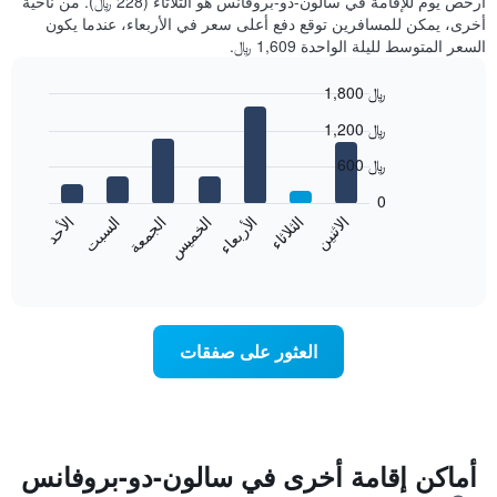
أرخص يوم للإقامة في سالون-دو-بروفانس هو الثلاثاء (228 ﷼). من ناحية
أخرى، يمكن للمسافرين توقع دفع أعلى سعر في الأربعاء، عندما يكون
السعر المتوسط لليلة الواحدة 1,609 ﷼.
1,800 ﷼
Bar
Chart
1,200 ﷼
graphic.
chart
with
600 ﷼
7
bars.
0
الاثنين
الخميس
الأحد
الأربعاء
السبت
الثلاثاء
الجمعة
يعرض
المخطط
End
of
التالي
interactive
متوسط
chart
سعر
غرفة
العثور على صفقات
كل
يوم
في
الأسبوع
يتضمن
المخطط
أماكن إقامة أخرى في سالون-دو-بروفانس
1