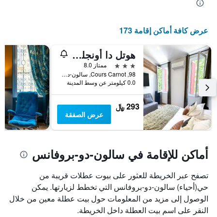
محور
X
الذي
عرض كافة أماكن إقامة 173
يعرض
أيام
الأسبوع.
هوتل دا أونجلترا
يتضمن
3 نجوم
ممتاز 8.0
المخطط
98, Cours Carnot, سالون-دو-بروفانس, إقليم بوش دو رون, فرنسا
التالي
0.0 كيلومتر عن وسط المدينة
1
محور
293 ﷼
Y
عرض الصفقة
الذي
يعرض
متوسط
سعر
أماكن للإقامة في سالون-دو-بروفانس
غرفة
تصفح عبر الخريطة للعثور على بيوت عطلات قريبة من
حي(أحياء) سالون-دو-بروفانس التي تخطط لزيارتها. يمكن
الوصول إلى مزيد من المعلومات حول بيت عطلة معين من خلال
النقر على اسم بيت العطلة داخل الخريطة.