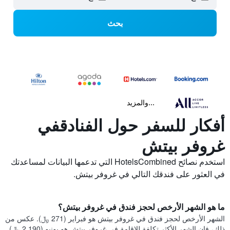
بحث
...والمزيد
أفكار للسفر حول الفنادقفي
غروفر بيتش
استخدم نصائح HotelsCombined التي تدعمها البيانات لمساعدتك
في العثور على فندقك التالي في غروفر بيتش.
ما هو الشهر الأرخص لحجز فندق في غروفر بيتش؟
الشهر الأرخص لحجز فندق في غروفر بيتش هو فبراير (271 ﷼). عكس من
ذلك، فإن الشهر الأكثر تكلفة للإقامة في غروفر بيتش هو يونيو (2,190 ﷼).