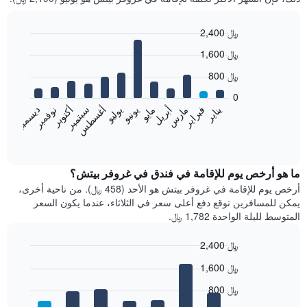
2,400 ﷼
Bar
Chart
1,600 ﷼
graphic.
chart
with
800 ﷼
12
bars.
0
فبراير
مايو
أغسطس
نوفمبر
يناير
أبريل
يوليو
أكتوبر
مارس
يونيو
سبتمبر
ديسمبر
يعرض
المخطط
End
of
التالي
interactive
متوسط
chart
سعر
ما هو أرخص يوم للإقامة في فندق في غروفر بيتش؟
غرفة
أرخص يوم للإقامة في غروفر بيتش هو الأحد (458 ﷼). من ناحية أخرى،
كل
يمكن للمسافرين توقع دفع أعلى سعر في الثلاثاء، عندما يكون السعر
شهر
المتوسط لليلة الواحدة 1,782 ﷼.
يتضمن
المخطط
2,400 ﷼
1
Bar
محور
Chart
1,600 ﷼
graphic.
chart
X
with
الذي
800 ﷼
7
يعرض
bars.