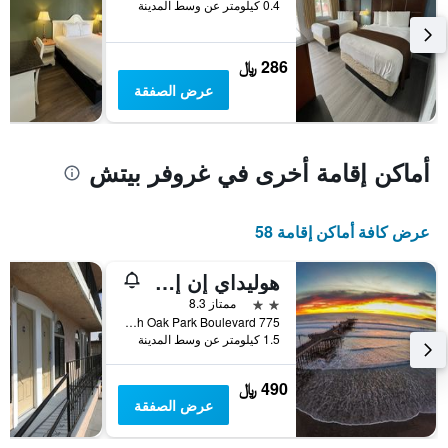
0.4 كيلومتر عن وسط المدينة
يعرض
متوسط
سعر
286 ﷼
غرفة
عرض الصفقة
أماكن إقامة أخرى في غروفر بيتش
عرض كافة أماكن إقامة 58
هوليداي إن إكسبرس جروفر بيتش - بيسمو بيتش أري ا باي آيتش جي
2 نجمتين
ممتاز 8.3
775 North Oak Park Boulevard, غروفر بيتش, CA, الولايات المتحدة الأميريكية
1.5 كيلومتر عن وسط المدينة
490 ﷼
عرض الصفقة