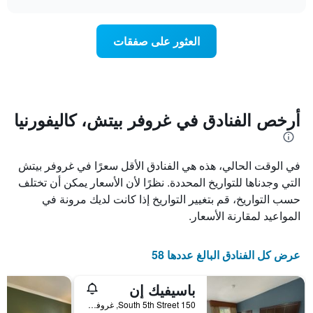
1
سعر
chart
محور
غرفة
Y
عند
العثور على صفقات
الذي
اقتراب
يعرض
تاريخ
متوسط
الإقامة
سعر
يتضمن
غرفة
المخطط
1
أرخص الفنادق في غروفر بيتش، كاليفورنيا
محور
X
الذي
في الوقت الحالي، هذه هي الفنادق الأقل سعرًا في غروفر بيتش
يعرض
عدد
التي وجدناها للتواريخ المحددة. نظرًا لأن الأسعار يمكن أن تختلف
الأيام
حسب التواريخ، قم بتغيير التواريخ إذا كانت لديك مرونة في
قبل
المواعيد لمقارنة الأسعار.
الإقامة
يتضمن
المخطط
عرض كل الفنادق البالغ عددها 58
التالي
1
محور
باسيفيك إن
Y
150 South 5th Street, غروفر بيتش, CA, الولايات المتحدة الأميريكية
الذي