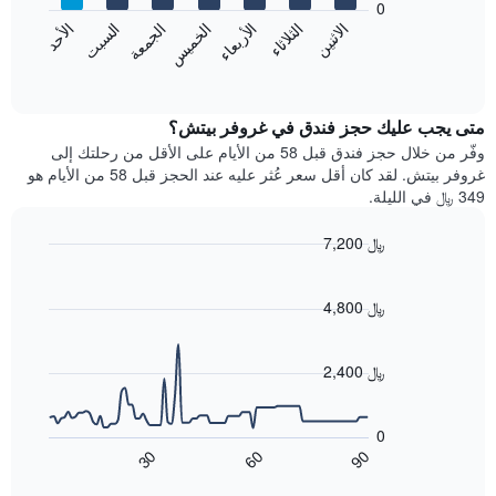
0
الشهور.
الاثنين
الخميس
الأحد
الأربعاء
السبت
الثلاثاء
الجمعة
يتضمن
يعرض
المخطط
المخطط
End
التالي
of
التالي
interactive
1
متوسط
chart
محور
سعر
متى يجب عليك حجز فندق في غروفر بيتش؟
Y
غرفة
وفّر من خلال حجز فندق قبل 58 من الأيام على الأقل من رحلتك إلى
الذي
كل
غروفر بيتش. لقد كان أقل سعر عُثر عليه عند الحجز قبل 58 من الأيام هو
يعرض
يوم
349 ﷼ في الليلة.
متوسط
في
سعر
الأسبوع
7,200 ﷼
غرفة
يتضمن
Line
المخطط
Chart
graphic.
chart
1
with
4,800 ﷼
محور
90
X
data
الذي
points.
2,400 ﷼
يعرض
أيام
يعرض
الأسبوع.
المخطط
0
يتضمن
التالي
60
90
30
المخطط
كيفية
End
of
التالي
تغير
interactive