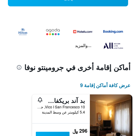
...والمزيد
أماكن إقامة أخرى في جرومينتو نوفا
عرض كافة أماكن إقامة 9
بد آند بريكفاست سونيي دورو
Vico I San Francesco 10, جرومينتو نوفا, مقاطعة بوتنسا, إيطاليا
5.4 كيلومتر عن وسط المدينة
296 ﷼