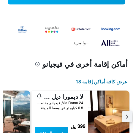
...والمزيد
أماكن إقامة أخرى في فيجيانو
عرض كافة أماكن إقامة 18
لا ديمورا ديل ميوزيكانت بد آند بريكفاست هوم جاليري
Via Roma 24, فيجيانو, مقاطعة بوتنسا, إيطاليا
0.8 كيلومتر عن وسط المدينة
399 ﷼