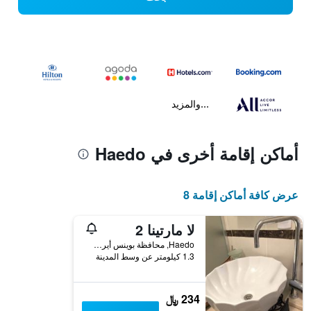
...والمزيد
أماكن إقامة أخرى في Haedo
عرض كافة أماكن إقامة 8
لا مارتينا 2
Haedo, محافظة بوينس أيرس, الأرجنتين
1.3 كيلومتر عن وسط المدينة
234 ﷼