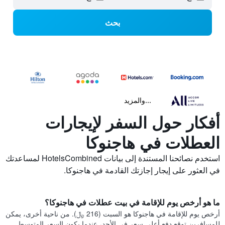
بحث
...والمزيد
أفكار حول السفر لإيجارات
العطلات في هاجنوكا
استخدم نصائحنا المستندة إلى بيانات HotelsCombined لمساعدتك
في العثور على إيجار إجازتك القادمة في هاجنوكا.
ما هو أرخص يوم للإقامة في بيت عطلات في هاجنوكا؟
أرخص يوم للإقامة في هاجنوكا هو السبت (216 ﷼). من ناحية أخرى، يمكن
للمسافرين توقع دفع أعلى سعر في الأحد، عندما يكون السعر المتوسط