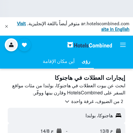
ar.hotelscombined.com
متوفر أيضاً باللغة الإنجليزية.
Visit
site in English
رؤى
أين مكان الإقامة
إيجارات العطلات في هاجنوكا
ابحث عن بيوت العطلات في هاجنوكا، بولندا من مئات مواقع
السفر على HotelsCombined وقارن بينها ووفّر.
2 من الضيوف، غرفة واحدة
هاجنوكا، بولندا
خ 13/8
-
ج 14/8