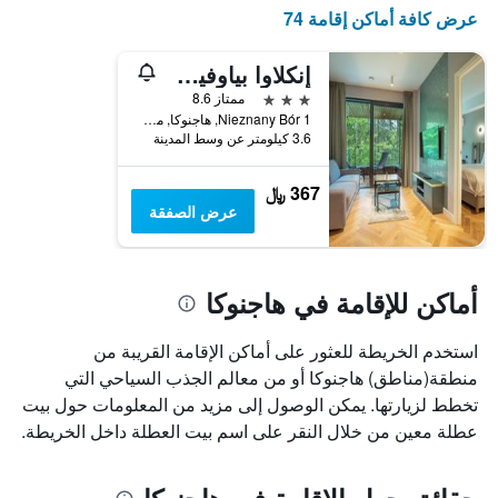
X
عرض كافة أماكن إقامة 74
الذي
يعرض
أيام
إنكلاوا بياوفيسكا فوريست آند سبا
الأسبوع.
3 نجوم
ممتاز 8.6
يتضمن
Nieznany Bór 1, هاجنوكا, محافظة بودلسكي, بولندا
المخطط
3.6 كيلومتر عن وسط المدينة
التالي
1
367 ﷼
محور
عرض الصفقة
Y
الذي
يعرض
متوسط
أماكن للإقامة في هاجنوكا
سعر
غرفة
استخدم الخريطة للعثور على أماكن الإقامة القريبة من
منطقة(مناطق) هاجنوكا أو من معالم الجذب السياحي التي
تخطط لزيارتها. يمكن الوصول إلى مزيد من المعلومات حول بيت
عطلة معين من خلال النقر على اسم بيت العطلة داخل الخريطة.