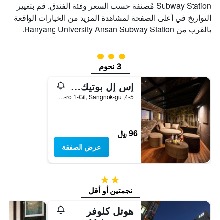
Subway Station مُصنفة حسب السعر وفئة الفندق. قم بتغيير
التواريخ في أعلى الصفحة لمشاهدة المزيد من الخيارات الواقعة
بالقرب من Hanyang University Ansan Subway Station.
تقييم فئة 3
3 نجوم
إس إل بوتيك هوتل
4-5, Seongho-ro 1-Gil, Sangnok-gu, آنسان, كوريا الجنوبية
96 ﷼
عرض الصفقة
2 نجمتين
نجمتين أو أقل
هوتل كلوفر