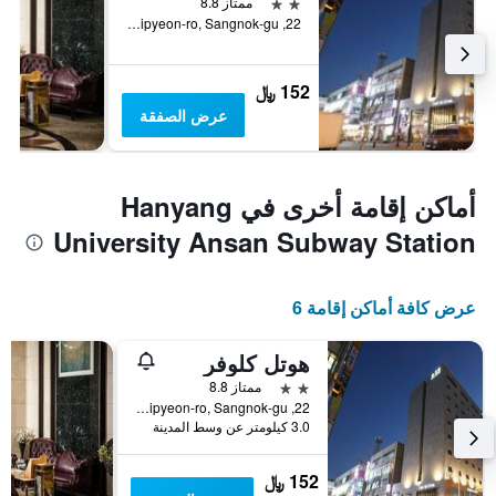
2 نجمتين
ممتاز 8.8
22, Yangjipyeon-ro, Sangnok-gu, آنسان, كوريا الجنوبية
152 ﷼
عرض الصفقة
أماكن إقامة أخرى في Hanyang
University Ansan Subway Station
عرض كافة أماكن إقامة 6
هوتل كلوفر
2 نجمتين
ممتاز 8.8
22, Yangjipyeon-ro, Sangnok-gu, آنسان, كوريا الجنوبية
3.0 كيلومتر عن وسط المدينة
152 ﷼