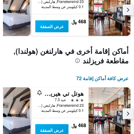
Franekereind 23, هارلنغن (هولندا), مقاطعة فريزلند, هولندا
الذي
0.1 كيلومتر عن وسط المدينة
يعرض
متوسط
سعر
468 ﷼
غرفة
عرض الصفقة
أماكن إقامة أخرى في هارلنغن (هولندا),
مقاطعة فريزلند
عرض كافة أماكن إقامة 72
هوتل تي هيرين لودجمينت
3 نجوم
جيد 7.3
Franekereind 23, هارلنغن (هولندا), مقاطعة فريزلند, هولندا
0.1 كيلومتر عن وسط المدينة
468 ﷼
عرض الصفقة