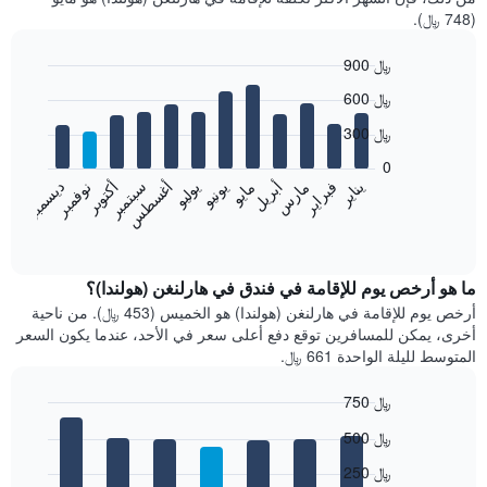
(748 ﷼).
900 ﷼
Bar
Chart
600 ﷼
graphic.
chart
with
300 ﷼
12
bars.
0
فبراير
مايو
أغسطس
نوفمبر
يناير
أبريل
يوليو
أكتوبر
مارس
يونيو
سبتمبر
ديسمبر
يعرض
المخطط
End
of
التالي
interactive
متوسط
chart
سعر
ما هو أرخص يوم للإقامة في فندق في هارلنغن (هولندا)؟
غرفة
أرخص يوم للإقامة في هارلنغن (هولندا) هو الخميس (453 ﷼). من ناحية
كل
أخرى، يمكن للمسافرين توقع دفع أعلى سعر في الأحد، عندما يكون السعر
شهر
المتوسط لليلة الواحدة 661 ﷼.
يتضمن
المخطط
750 ﷼
1
Bar
محور
Chart
500 ﷼
graphic.
chart
X
with
الذي
250 ﷼
7