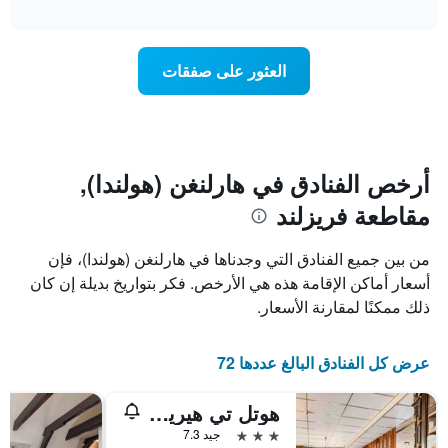
تغير
interactive
1
سعر
chart
محور
غرفة
Y
عند
العثور على صفقات
الذي
اقتراب
يعرض
تاريخ
متوسط
الإقامة
سعر
يتضمن
غرفة
المخطط
1
أرخص الفنادق في هارلنغن (هولندا),
محور
مقاطعة فريزلند
X
الذي
يعرض
من بين جميع الفنادق التي وجدناها في هارلنغن (هولندا)، فإن
عدد
أسعار أماكن الإقامة هذه هي الأرخص. فكر بتواريخ بديلة إن كان
الأيام
ذلك ممكنًا لمقارنة الأسعار.
قبل
الإقامة
يتضمن
عرض كل الفنادق البالغ عددها 72
المخطط
التالي
1
هوتل تي هيرين لودجمينت
محور
3 نجوم
جيد 7.3
Y