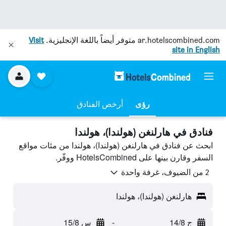
ar.hotelscombined.com
متوفر أيضاً باللغة الإنجليزية.
Visit
site in English
رؤى
أرخص الفنادق
فنادق في هارلنغن (هولندا)، هولندا
ابحث عن فنادق في هارلنغن (هولندا)، هولندا من مئات مواقع
السفر وقارن بينها على HotelsCombined ووفّر.
2 من الضيوف، غرفة واحدة
هارلنغن (هولندا)، هولندا
ج 14/8
-
س 15/8