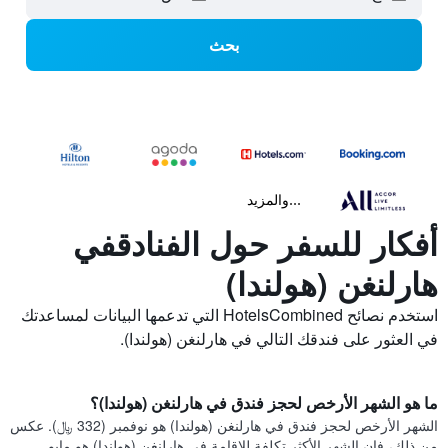
بحث
...والمزيد
أفكار للسفر حول الفنادقفي
هارلنغن (هولندا)
استخدم نصائح HotelsCombined التي تدعمها البيانات لمساعدتك
في العثور على فندقك التالي في هارلنغن (هولندا).
ما هو الشهر الأرخص لحجز فندق في هارلنغن (هولندا)؟
الشهر الأرخص لحجز فندق في هارلنغن (هولندا) هو نوفمبر (332 ﷼). عكس
من ذلك، فإن الشهر الأكثر تكلفة للإقامة في هارلنغن (هولندا) هو مايو