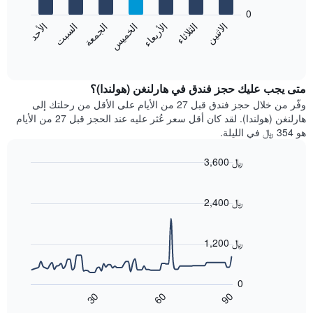
يعرض
bars.
0
الشهور.
الاثنين
الثلاثاء
الأربعاء
الخميس
الجمعة
السبت
الأحد
يتضمن
يعرض
المخطط
المخطط
End
التالي
of
التالي
interactive
1
متوسط
chart
محور
سعر
متى يجب عليك حجز فندق في هارلنغن (هولندا)؟
Y
غرفة
وفّر من خلال حجز فندق قبل 27 من الأيام على الأقل من رحلتك إلى
الذي
كل
هارلنغن (هولندا). لقد كان أقل سعر عُثر عليه عند الحجز قبل 27 من الأيام
يعرض
يوم
هو 354 ﷼ في الليلة.
متوسط
في
سعر
الأسبوع
3,600 ﷼
غرفة
يتضمن
Line
المخطط
Chart
graphic.
chart
1
with
2,400 ﷼
محور
90
X
data
الذي
points.
1,200 ﷼
يعرض
أيام
يعرض
الأسبوع.
المخطط
0
يتضمن
التالي
60
90
30
المخطط
كيفية
End
of
التالي