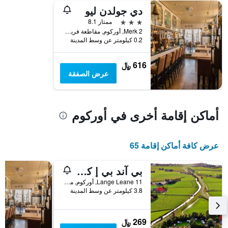
دي جولدن ليو
3 نجوم
ممتاز 8.1
Merk 2, أوركوم, مقاطعة فريزلند, هولندا
0.2 كيلومتر عن وسط المدينة
616 ﷼
عرض الصفقة
أماكن إقامة أخرى في أوركوم
عرض كافة أماكن إقامة 65
بي آند بي إ كامبينج ويلجيليجن
Lange Leane 11, أوركوم, مقاطعة فريزلند, هولندا
3.8 كيلومتر عن وسط المدينة
269 ﷼