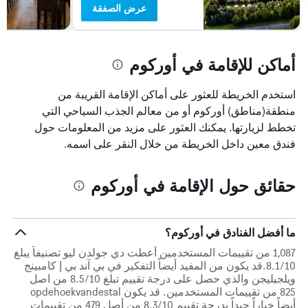
عرض الصفقة
أماكن للإقامة في أوركوم
استخدم الخريطة للعثور على أماكن الإقامة القريبة من
منطقة(مناطق) أوركوم أو من معالم الجذب السياحي التي
تخطط لزيارتها. يمكنك العثور على مزيد من المعلومات حول
فندق معين داخل الخريطة من خلال النقر على اسمه.
حقائق حول الإقامة في أوركوم
ما أفضل الفنادق في أوركوم؟
1,087 من تقييمات المستخدمين أعطت دي جولدن ليو تصنيفاً يبلغ
8.1/10.قد يكون من المفيد أيضاً التفكير في بي آند بي إ كامبينج
ويلجيليجن والذي حصل على درجة تقييم تبلغ 8.5/10 من اصل
825 من تقييمات المستخدمين. قد يكون opdehoekvandestal
أيضاً خياراً جيداً بدرجة تقييم 8.3/10 من أصل 479 من تقييمات