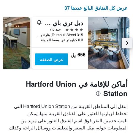
عرض كل الفنادق البالغ عددها 37
دبل تري باي هيلتون هارتفورد داون تاون
4 نجوم
جيد 7.6
315 Trumbull Street, هارتفورد, CT, الولايات المتحدة الأميريكية
0.3 كيلومتر عن وسط المدينة
656 ﷼
عرض الصفقة
أماكن للإقامة في Hartford Union
Station
انتقل إلى المناطق القريبة من Hartford Union Station التي
تخطط لزيارتها للعثور على الفنادق القريبة منها. يمكن
للمستخدمين النقر فوق اسم الفندق للعثور على مزيد من
المعلومات حوله، مثل السعر والتعليقات ووسائل الراحة وكذلك