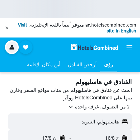
ar.hotelscombined.com
متوفر أيضاً باللغة الإنجليزية.
Visit
site in English
رؤى
أرخص الفنادق
أين مكان الإقامة
الفنادق في هاسليهولم
ابحث عن فنادق في هاسليهولم من مئات مواقع السفر وقارن
بينها على HotelsCombined ووفّر.
2 من الضيوف، غرفة واحدة
هاسليهولم، السويد
ح 16/8
-
ن 17/8