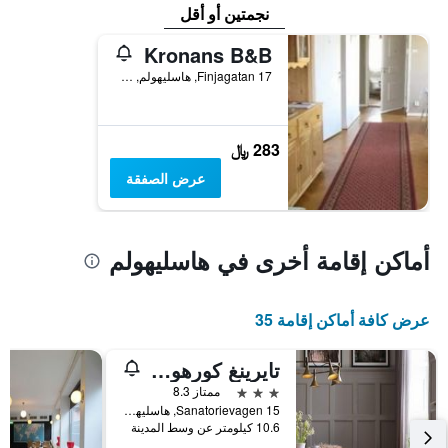
نجمتين أو أقل
Kronans B&B
Finjagatan 17, هاسليهولم, سكونيه, السويد
283 ﷼
عرض الصفقة
أماكن إقامة أخرى في هاسليهولم
عرض كافة أماكن إقامة 35
تايرينغ كورهوتيل
3 نجوم
ممتاز 8.3
Sanatorievagen 15, هاسليهولم, سكونيه, السويد
10.6 كيلومتر عن وسط المدينة