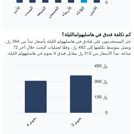
0
الشهور.
الاثنين
الثلاثاء
الأربعاء
الخميس
الجمعة
السبت
الأحد
يتضمن
يعرض
المخطط
المخطط
End
التالي
of
التالي
interactive
1
متوسط
chart
محور
سعر
كم تكلفة فندق في هاسليهولمالليلة؟
Y
غرفة
عثر المستخدمون على فنادق في هاسليهولم الليلة بأسعار تبدأ من 364 ﷼،
الذي
كل
ويصل متوسط تكلفتها إلى 482 ﷼، وفقًا لعمليات البحث خلال آخر 72
يعرض
يوم
ساعة. تبدأ الأسعار من 312 ﷼ مقابل فندق 4 نجوم في هاسليهولم الليلة.
متوسط
في
سعر
الأسبوع
450 ﷼
غرفة
يتضمن
Bar
المخطط
Chart
graphic.
chart
1
300 ﷼
with
محور
2
X
bars.
الذي
150 ﷼
يعرض
يعرض
أيام
المخطط
0
الأسبوع.
التالي
ن
م
ن
م
يتضمن
متوسط
3
ج
و
4
ج
و
المخطط
End
سعر
of
التالي
الغرفة
interactive