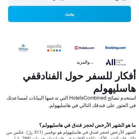
بحث
...والمزيد
أفكار للسفر حول الفنادقفي
هاسليهولم
استخدم نصائح HotelsCombined التي تدعمها البيانات لمساعدتك
في العثور على فندقك التالي في هاسليهولم.
ما هو الشهر الأرخص لحجز فندق في هاسليهولم؟
الشهر الأرخص لحجز فندق في هاسليهولم هو نوفمبر (311 ﷼). عكس من
ذلك، فإن الشهر الأكثر تكلفة للإقامة في هاسليهولم هو مايو (788 ﷼).