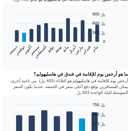
900 ﷼
Bar
Chart
600 ﷼
graphic.
chart
with
300 ﷼
12
bars.
0
فبراير
مايو
أغسطس
نوفمبر
يناير
أبريل
يوليو
أكتوبر
مارس
يونيو
سبتمبر
ديسمبر
يعرض
المخطط
End
of
التالي
interactive
متوسط
chart
سعر
ما هو أرخص يوم للإقامة في فندق في هاسليهولم؟
غرفة
أرخص يوم للإقامة في هاسليهولم هو الثلاثاء (403 ﷼). من ناحية أخرى،
كل
يمكن للمسافرين توقع دفع أعلى سعر في الجمعة، عندما يكون السعر
شهر
المتوسط لليلة الواحدة 623 ﷼.
يتضمن
المخطط
750 ﷼
1
Bar
محور
Chart
500 ﷼
graphic.
chart
X
with
الذي
250 ﷼
7
يعرض
bars.