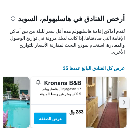
يتضمن
بالنجوم.
يتضمن
المخطط
1
المخطط
أرخص الفنادق في هاسليهولم، السويد
1
محور
X
محور
تُقدم أماكن إقامة هاسليهولم هذه أقل سعر لليلة من بين أماكن
Y
الذي
الذي
يعرض
الإقامة التي صادفناها. إذا كانت لديك مرونة في تواريخ الوصول
عدد
يعرض
والمغادرة، استخدم نموذج البحث لمقارنة الأسعار للتواريخ
الأيام
متوسط
الأخرى.
قبل
سعر
غرفة
الإقامة
في
يتضمن
عرض كل الفنادق البالغ عددها 35
عطلة
المخطط
نهاية
التالي
Kronans B&B
1
هذا
محور
الأسبوع
Finjagatan 17, هاسليهولم, سكونيه, السويد
Y
خلال
0.9 كيلومتر عن وسط المدينة
آخر
الذي
3
يعرض
أيام
متوسط
283 ﷼
سعر
عرض الصفقة
غرفة