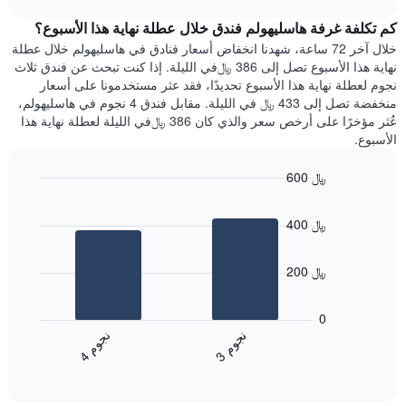
1
هذه
chart
محور
كم تكلفة غرفة هاسليهولم فندق خلال عطلة نهاية هذا الأسبوع؟
الليلة
Y
الذي
خلال آخر 72 ساعة، شهدنا انخفاض أسعار فنادق في هاسليهولم خلال عطلة
الذي
عُثر
نهاية هذا الأسبوع تصل إلى 386 ﷼في الليلة. إذا كنت تبحث عن فندق ثلاث
يعرض
عليه
نجوم لعطلة نهاية هذا الأسبوع تحديدًا، فقد عثر مستخدمونا على أسعار
متوسط
خلال
منخفضة تصل إلى 433 ﷼ في الليلة. مقابل فندق 4 نجوم في هاسليهولم،
سعر
آخر
عُثر مؤخرًا على أرخص سعر والذي كان 386 ﷼في الليلة لعطلة نهاية هذا
غرفة
3
الأسبوع.
أيام
مع
600 ﷼
التصنيف
Bar
حسب
Chart
graphic.
chart
النجوم
400 ﷼
with
يتضمن
2
المخطط
bars.
1
200 ﷼
محور
يعرض
X
المخطط
0
التي
التالي
ن
م
ن
م
تعرض
متوسط
3
ج
و
4
ج
و
فئات
End
سعر
of
الفنادق
الغرفة
interactive
بالنجوم.
خلال
chart