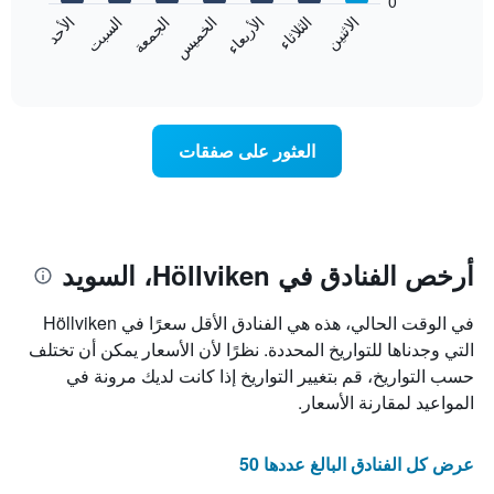
0
الشهور.
الاثنين
الثلاثاء
الأربعاء
الخميس
الجمعة
السبت
الأحد
يتضمن
يعرض
المخطط
المخطط
End
التالي
of
التالي
interactive
1
متوسط
chart
محور
سعر
Y
غرفة
العثور على صفقات
الذي
كل
يعرض
يوم
متوسط
في
سعر
الأسبوع
غرفة
يتضمن
المخطط
أرخص الفنادق في Höllviken، السويد
1
محور
في الوقت الحالي، هذه هي الفنادق الأقل سعرًا في Höllviken
X
الذي
التي وجدناها للتواريخ المحددة. نظرًا لأن الأسعار يمكن أن تختلف
يعرض
حسب التواريخ، قم بتغيير التواريخ إذا كانت لديك مرونة في
أيام
المواعيد لمقارنة الأسعار.
الأسبوع.
يتضمن
المخطط
عرض كل الفنادق البالغ عددها 50
التالي
1