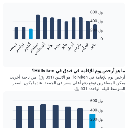
600 ﷼
Bar
Chart
400 ﷼
graphic.
chart
with
200 ﷼
12
bars.
0
فبراير
مايو
أغسطس
نوفمبر
يناير
أبريل
يوليو
أكتوبر
مارس
يونيو
سبتمبر
ديسمبر
يعرض
المخطط
End
of
التالي
interactive
متوسط
chart
سعر
ما هو أرخص يوم للإقامة في فندق في Höllviken؟
غرفة
أرخص يوم للإقامة في Höllviken هو الاثنين (331 ﷼). من ناحية أخرى،
كل
يمكن للمسافرين توقع دفع أعلى سعر في الجمعة، عندما يكون السعر
شهر
المتوسط لليلة الواحدة 531 ﷼.
يتضمن
المخطط
600 ﷼
1
Bar
محور
Chart
400 ﷼
graphic.
chart
X
with
الذي
200 ﷼
7
يعرض
bars.