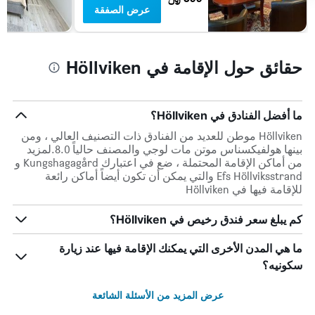
عرض الصفقة
حقائق حول الإقامة في Höllviken
ما أفضل الفنادق في Höllviken؟
Höllviken موطن للعديد من الفنادق ذات التصنيف العالي ، ومن
بينها هولفيكسناس موتن مات لوجي والمصنف حالياً 8.0.لمزيد
من أماكن الإقامة المحتملة ، ضع في اعتبارك Kungshagagård و
Efs Höllviksstrand والتي يمكن أن تكون أيضاً أماكن رائعة
للإقامة فيها في Höllviken
كم يبلغ سعر فندق رخيص في Höllviken؟
ما هي المدن الأخرى التي يمكنك الإقامة فيها عند زيارة
سكونيه؟
عرض المزيد من الأسئلة الشائعة