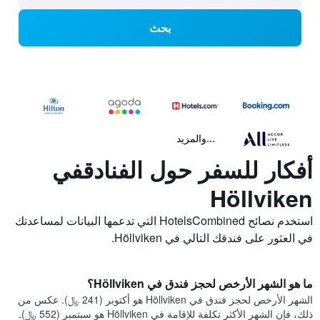
بحث
...والمزيد
أفكار للسفر حول الفنادقفي
Höllviken
استخدم نصائح HotelsCombined التي تدعمها البيانات لمساعدتك
في العثور على فندقك التالي في Höllviken.
ما هو الشهر الأرخص لحجز فندق في Höllviken؟
الشهر الأرخص لحجز فندق في Höllviken هو أكتوبر (241 ﷼). عكس من
ذلك، فإن الشهر الأكثر تكلفة للإقامة في Höllviken هو سبتمبر (552 ﷼).