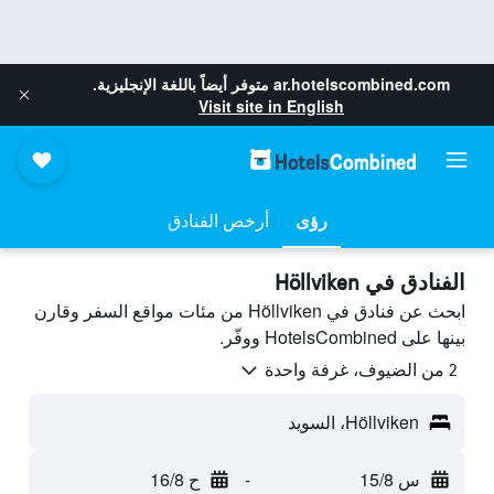
ar.hotelscombined.com
متوفر أيضاً باللغة الإنجليزية.
Visit site in English
رؤى
أرخص الفنادق
الفنادق في Höllviken
ابحث عن فنادق في Höllviken من مئات مواقع السفر وقارن
بينها على HotelsCombined ووفّر.
2 من الضيوف، غرفة واحدة
Höllviken، السويد
س 15/8
-
ح 16/8