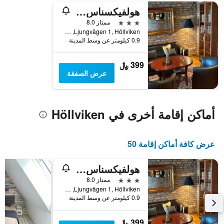
هولفيكسناس موتن مات لوجي
محور
Y
3 نجوم
ممتاز 8.0
الذي
Ljungvägen 1, Höllviken, سكونيه, السويد
يعرض
0.9 كيلومتر عن وسط المدينة
متوسط
سعر
399 ﷼
غرفة
عرض الصفقة
أماكن إقامة أخرى في Höllviken
عرض كافة أماكن إقامة 50
هولفيكسناس موتن مات لوجي
3 نجوم
ممتاز 8.0
Ljungvägen 1, Höllviken, سكونيه, السويد
0.9 كيلومتر عن وسط المدينة
399 ﷼