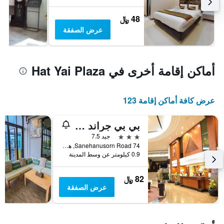
48 ﷼
عرض الصفقة
أماكن إقامة أخرى في Hat Yai Plaza
عرض كافة أماكن إقامة 123
بي بي جراند تاور هوتل
3 نجوم
جيد 7.5
74 Sanehanusorn Road, هات ياي, تايلاند
0.9 كيلومتر عن وسط المدينة
82 ﷼
عرض الصفقة