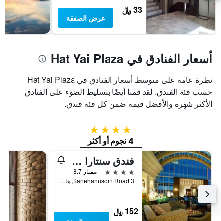
33 ﷼
عرض الصفقة
أسعار الفنادق في Hat Yai Plaza
نظرة عامة على متوسط أسعار الفنادق في Hat Yai Plaza
حسب فئة الفندق. لقد قمنا أيضًا بتسليط الضوء على الفنادق
الأكثر شهرة والأفضل قيمة ضمن كل فئة فندق.
4 نجوم
4 نجوم أو أكثر
فندق سنتارا هوتل هات ياي
4 نجوم
ممتاز 8.7
3 Sanehanusorn Road, هات ياي, تايلاند
152 ﷼