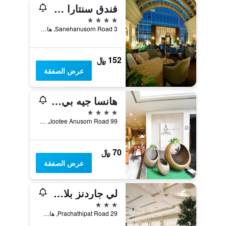
فندق سنتارا هوتل هات ياي
4 نجوم
3 Sanehanusorn Road, هات ياي, تايلاند
152 ﷼
عرض الصفقة
هانسا جيه بي هوتل
4 نجوم
99 Jootee Anusorn Road, هات ياي, تايلاند
70 ﷼
عرض الصفقة
لي جاردنز بلازا هوتل هات ياي
3 نجوم
29 Prachathipat Road, هات ياي, تايلاند