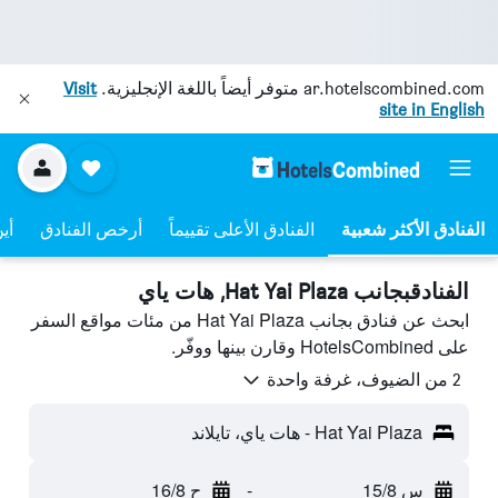
ar.hotelscombined.com
متوفر أيضاً باللغة الإنجليزية.
Visit
site in English
الفنادق الأعلى تقييماً
أرخص الفنادق
أي
الفنادقبجانب Hat Yai Plaza, هات ياي
ابحث عن فنادق بجانب Hat Yai Plaza من مئات مواقع السفر
على HotelsCombined وقارن بينها ووفّر.
2 من الضيوف، غرفة واحدة
Hat Yai Plaza - هات ياي، تايلاند
س 15/8
-
ح 16/8