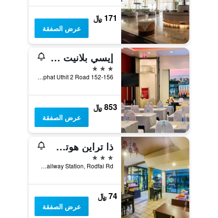
171 ﷼
عرض الصفقة
إيسي بلانيت هات ياي
3 نجوم
152-156 Niphat Uthit 2 Road, هات ياي, تايلاند
853 ﷼
عرض الصفقة
ذا تراين هوتل هاتياي
3 نجوم
Hatyai Railway Station, Rodfai Rd., هات ياي, تايلاند
74 ﷼
عرض الصفقة