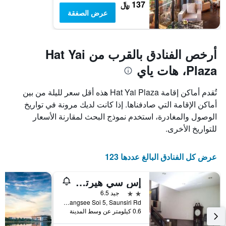
137 ﷼
عرض الصفقة
أرخص الفنادق بالقرب من Hat Yai
Plaza، هات ياي
تُقدم أماكن إقامة Hat Yai Plaza هذه أقل سعر لليلة من بين
أماكن الإقامة التي صادفناها. إذا كانت لديك مرونة في تواريخ
الوصول والمغادرة، استخدم نموذج البحث لمقارنة الأسعار
للتواريخ الأخرى.
عرض كل الفنادق البالغ عددها 123
إس سي هيرتيدج هوتل
2 نجمتين
جيد 6.5
36/43Sangsee Soi 5, Saunsiri Rd., هات ياي, تايلاند
0.6 كيلومتر عن وسط المدينة