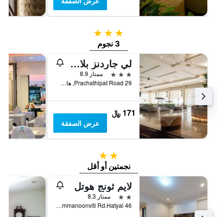
عرض الصفقة
3 نجوم
3 نجوم
لي جاردنز بلازا هوتل هات ياي
3 نجوم
ممتاز 8.9
29 Prachathipat Road, هات ياي, تايلاند
171 ﷼
عرض الصفقة
2 نجمتين
نجمتين أو أقل
لايم ثونج هوتل
2 نجمتين
ممتاز 8.3
46 Thammanoonviti Rd.Hatyai, هات ياي, تايلاند