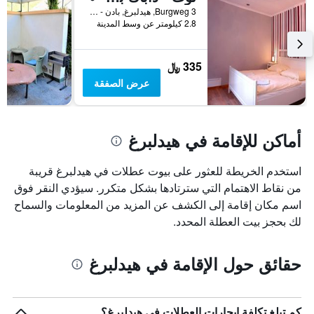
قبل
Burgweg 3, هيدلبرغ, بادن - فورتمبيرغ, ألمانيا
الإقامة
2.8 كيلومتر عن وسط المدينة
يتضمن
المخطط
التالي
335 ﷼
1
عرض الصفقة
محور
Y
الذي
يعرض
أماكن للإقامة في هيدلبرغ
متوسط
سعر
غرفة
استخدم الخريطة للعثور على بيوت عطلات في هيدلبرغ قريبة
من نقاط الاهتمام التي سترتادها بشكل متكرر. سيؤدي النقر فوق
اسم مكان إقامة إلى الكشف عن المزيد من المعلومات والسماح
لك بحجز بيت العطلة المحدد.
حقائق حول الإقامة في هيدلبرغ
كم تبلغ تكلفة إيجارات العطلات في هيدلبرغ؟