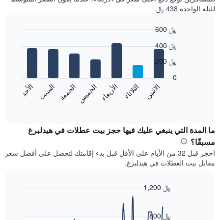
لليلة الواحدة 438 ﷼.
600 ﷼
Bar
Chart
400 ﷼
graphic.
chart
with
200 ﷼
7
bars.
0
الاثنين
الثلاثاء
الأربعاء
الخميس
الجمعة
السبت
الأحد
يعرض
المخطط
End
of
التالي
interactive
متوسط
chart
سعر
ما المدة التي ينبغي عليك فيها حجز بيت عطلات في هيدلبرغ
غرفة
مسبقًا؟
كل
احجز قبل 32 من الأيام على الأقل قبل بدء إقامتك لتحصل على أفضل سعر
يوم
مقابل بيت العطلات في هيدلبرغ.
في
الأسبوع
يتضمن
1,200 ﷼
المخطط
Line
Chart
1
graphic.
chart
محور
with
800 ﷼