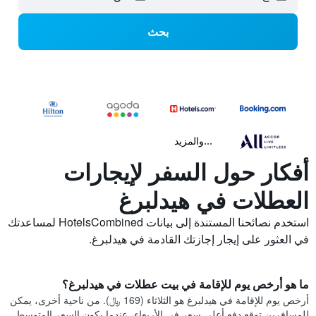
بحث
...والمزيد
أفكار حول السفر لإيجارات
العطلات في هيدلبرغ
استخدم نصائحنا المستندة إلى بيانات HotelsCombined لمساعدتك
في العثور على إيجار إجازتك القادمة في هيدلبرغ.
ما هو أرخص يوم للإقامة في بيت عطلات في هيدلبرغ؟
أرخص يوم للإقامة في هيدلبرغ هو الثلاثاء (169 ﷼). من ناحية أخرى، يمكن
للمسافرين توقع دفع أعلى سعر في الأربعاء، عندما يكون السعر المتوسط