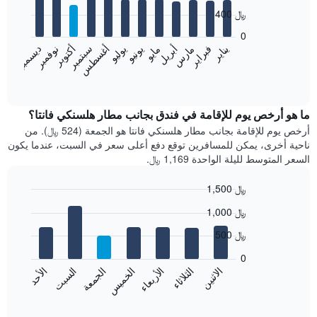
with
400 ﷼
12
bars.
0
فبراير
مايو
أغسطس
نوفمبر
يناير
أبريل
يوليو
أكتوبر
مارس
يونيو
سبتمبر
ديسمبر
يعرض
المخطط
End
of
التالي
interactive
متوسط
chart
سعر
ما هو أرخص يوم للإقامة في فندق بجانب مطار هلسنكي فانتا؟
غرفة
أرخص يوم للإقامة بجانب مطار هلسنكي فانتا هو الجمعة (524 ﷼). من
كل
ناحية أخرى، يمكن للمسافرين توقع دفع أعلى سعر في السبت، عندما يكون
شهر
السعر المتوسط لليلة الواحدة 1,169 ﷼.
يتضمن
المخطط
1,500 ﷼
1
Bar
محور
Chart
1,000 ﷼
graphic.
chart
X
with
الذي
500 ﷼
7
يعرض
bars.
0
الشهور.
الاثنين
الخميس
الأحد
الأربعاء
السبت
الثلاثاء
الجمعة
يتضمن
يعرض
المخطط
المخطط
End
التالي
of
التالي
interactive
1