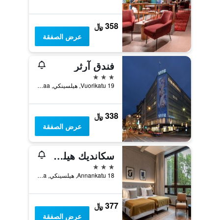
358 ﷼
عرض الصفقة
فندق آرثر
3 نجوم
Vuorikatu 19, هيلسينكي, Uusimaa, فنلندا
338 ﷼
عرض الصفقة
سكانديك هيلسينكي هوب
3 نجوم
Annankatu 18, هيلسينكي, Uusimaa, فنلندا
377 ﷼
عرض الصفقة