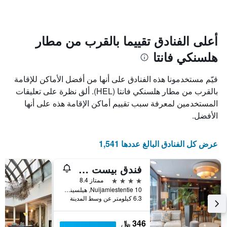
متوسط
الإقامة
سعر
يتضمن
غرفة
المخطط
1
أعلى الفنادق تقييما بالقرب من مطار
محور
هلسنكي فانتا
X
الذي
يعرض
قيّم مستخدمونا هذه الفنادق على أنها من أفضل الأماكن للإقامة
عدد
بالقرب من مطار هلسنكي فانتا (HEL). ألق نظرة على تعليقات
الأيام
المستخدمين لمعرفة سبب تقييم أماكن الإقامة هذه على أنها
قبل
الإقامة
الأفضل.
يتضمن
المخطط
التالي
عرض كل الفنادق البالغ عددها 1,541
1
محور
فندق بيست ويسترن بلاس هاغا
Y
الذي
4 نجوم
ممتاز 8.4
يعرض
Nuijamiestentie 10, هيلسينكي, Uusimaa, فنلندا
6.3 كيلومتر عن وسط المدينة
متوسط
سعر
غرفة
346 ﷼