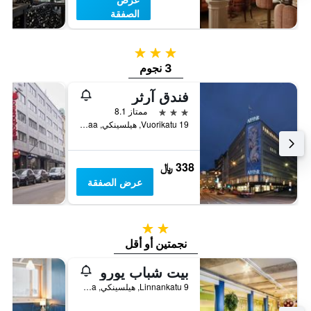
الصفقة
3 نجوم
3 نجوم
فندق آرثر
3 نجوم
ممتاز 8.1
Vuorikatu 19, هيلسينكي, Uusimaa, فنلندا
338 ﷼
عرض الصفقة
2 نجمتين
نجمتين أو أقل
بيت شباب يورو
Linnankatu 9, هيلسينكي, Uusimaa, فنلندا