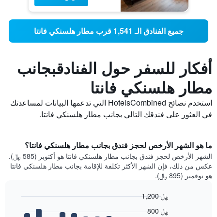
جميع الفنادق الـ 1,541 قرب مطار هلسنكي فانتا
أفكار للسفر حول الفنادقبجانب
مطار هلسنكي فانتا
استخدم نصائح HotelsCombined التي تدعمها البيانات لمساعدتك
في العثور على فندقك التالي بجانب مطار هلسنكي فانتا.
ما هو الشهر الأرخص لحجز فندق بجانب مطار هلسنكي فانتا؟
الشهر الأرخص لحجز فندق بجانب مطار هلسنكي فانتا هو أكتوبر (585 ﷼).
عكس من ذلك، فإن الشهر الأكثر تكلفة للإقامة بجانب مطار هلسنكي فانتا
هو نوفمبر (895 ﷼).
1,200 ﷼
Bar
Chart
800 ﷼
graphic.
chart