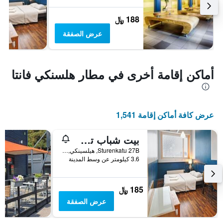
188 ﷼
عرض الصفقة
أماكن إقامة أخرى في مطار هلسنكي فانتا
عرض كافة أماكن إقامة 1,541
بيت شباب تشيب سليب هلسنكي
Sturenkatu 27B, هيلسينكي, Uusimaa, فنلندا
3.6 كيلومتر عن وسط المدينة
185 ﷼
عرض الصفقة