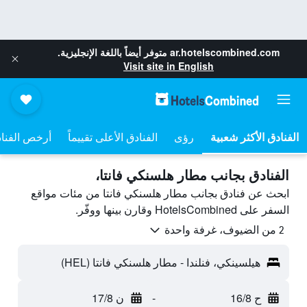
ar.hotelscombined.com
متوفر أيضاً باللغة الإنجليزية.
Visit site in English
رؤى
الفنادق الأعلى تقييماً
أرخص الفنا
الفنادق بجانب مطار هلسنكي فانتا،
ابحث عن فنادق بجانب مطار هلسنكي فانتا من مئات مواقع
السفر على HotelsCombined وقارن بينها ووفّر.
2 من الضيوف، غرفة واحدة
هيلسينكي، فنلندا - مطار هلسنكي فانتا (HEL)
ح 16/8
-
ن 17/8