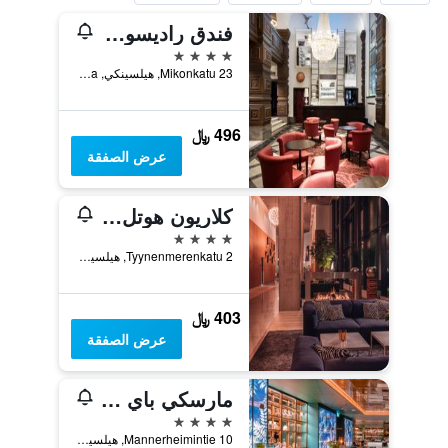
فندق راديسون بلو بلازا، هلسنكي
4 نجوم
Mikonkatu 23, هيلسينكي, Uusimaa, فنلندا
496 ﷼
عرض الصفقة
كلاريون هوتل هيلسينكي
4 نجوم
Tyynenmerenkatu 2, هيلسينكي, Uusimaa, فنلندا
403 ﷼
عرض الصفقة
مارسكي باي سكانديك
4 نجوم
Mannerheimintie 10, هيلسينكي, Uusimaa, فنلندا