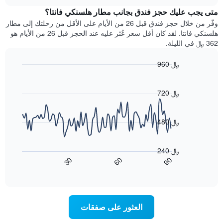
متوسط
chart
محور
سعر
متى يجب عليك حجز فندق بجانب مطار هلسنكي فانتا؟
Y
غرفة
وفّر من خلال حجز فندق قبل 26 من الأيام على الأقل من رحلتك إلى مطار
الذي
كل
هلسنكي فانتا. لقد كان أقل سعر عُثر عليه عند الحجز قبل 26 من الأيام هو
يعرض
يوم
362 ﷼ في الليلة.
متوسط
في
سعر
الأسبوع
960 ﷼
غرفة
يتضمن
Line
المخطط
Chart
graphic.
chart
1
with
720 ﷼
محور
90
X
data
الذي
points.
480 ﷼
يعرض
أيام
يعرض
الأسبوع.
المخطط
240 ﷼
يتضمن
التالي
90
30
60
المخطط
كيفية
End
of
التالي
تغير
interactive
1
سعر
chart
محور
غرفة
Y
عند
العثور على صفقات
الذي
اقتراب
يعرض
تاريخ