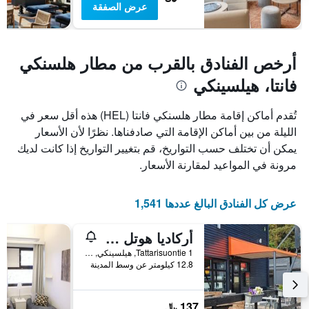
عرض الصفقة
أرخص الفنادق بالقرب من مطار هلسنكي
فانتا، هيلسينكي
تُقدم أماكن إقامة مطار هلسنكي فانتا (HEL) هذه أقل سعر في
الليلة من بين أماكن الإقامة التي صادفناها. نظرًا لأن الأسعار
يمكن أن تختلف حسب التواريخ، قم بتغيير التواريخ إذا كانت لديك
مرونة في المواعيد لمقارنة الأسعار.
عرض كل الفنادق البالغ عددها 1,541
أركاديا هوتل آند هوستل
Tattarisuontie 1, هيلسينكي, Uusimaa, فنلندا
12.8 كيلومتر عن وسط المدينة
137 ﷼