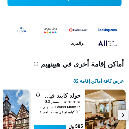
...والمزيد
أماكن إقامة أخرى في هبينهيم
عرض كافة أماكن إقامة 82
جولد كايند فين وون آند شلافستوبين
4 نجوم
ممتاز 8.3
Großer Markt 5a, هبينهيم, هسه, ألمانيا
0.9 كيلومتر عن وسط المدينة
585 ﷼