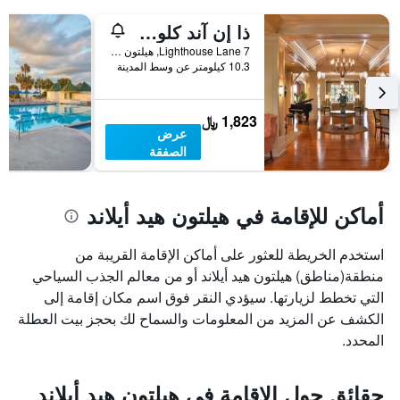
ذا إن آند كلوب آت هاربور تاون
7 Lighthouse Lane, هيلتون هيد أيلاند, SC, الولايات المتحدة الأميريكية
10.3 كيلومتر عن وسط المدينة
1,823 ﷼
عرض
الصفقة
أماكن للإقامة في هيلتون هيد أيلاند
استخدم الخريطة للعثور على أماكن الإقامة القريبة من
منطقة(مناطق) هيلتون هيد أيلاند أو من معالم الجذب السياحي
التي تخطط لزيارتها. سيؤدي النقر فوق اسم مكان إقامة إلى
الكشف عن المزيد من المعلومات والسماح لك بحجز بيت العطلة
المحدد.
حقائق حول الإقامة في هيلتون هيد أيلاند