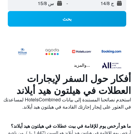
ج 14/8
-
س 15/8
بحث
...والمزيد
أفكار حول السفر لإيجارات
العطلات في هيلتون هيد أيلاند
استخدم نصائحنا المستندة إلى بيانات HotelsCombined لمساعدتك
في العثور على إيجار إجازتك القادمة في هيلتون هيد أيلاند.
ما هو أرخص يوم للإقامة في بيت عطلات في هيلتون هيد أيلاند؟
أرخص يوم للإقامة في هيلتون هيد أيلاند هو السبت (1,447 ﷼). من ناحية