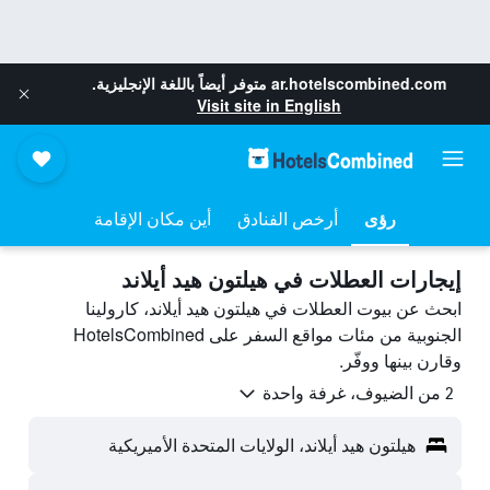
ar.hotelscombined.com
متوفر أيضاً باللغة الإنجليزية.
Visit site in English
رؤى
أرخص الفنادق
أين مكان الإقامة
إيجارات العطلات في هيلتون هيد أيلاند
ابحث عن بيوت العطلات في هيلتون هيد أيلاند، كارولينا
الجنوبية من مئات مواقع السفر على HotelsCombined
وقارن بينها ووفّر.
2 من الضيوف، غرفة واحدة
هيلتون هيد أيلاند، الولايات المتحدة الأميريكية