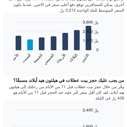
أخرى، يمكن للمسافرين توقع دفع أعلى سعر في الاثنين، عندما يكون
السعر المتوسط لليلة الواحدة 3,212 ﷼.
3,600 ﷼
Bar
Chart
2,400 ﷼
graphic.
chart
with
1,200 ﷼
7
bars.
0
الاثنين
الخميس
الأحد
الأربعاء
السبت
الثلاثاء
الجمعة
يعرض
المخطط
End
of
التالي
interactive
متوسط
chart
سعر
من يجب عليك حجز بيت عطلات في هيلتون هيد أيلاند مسبقًا؟
غرفة
وفّر من خلال حجز بيت عطلات قبل 71 من الأيام من رحلتك إلى هيلتون
كل
هيد أيلاند. لقد كان أقل سعر عُثر عليه عند الحجز قبل 71 من الأيام هو
يوم
439 ﷼ في الليلة.
في
الأسبوع
2,400 ﷼
يتضمن
Line
المخطط
Chart
graphic.
chart
1
with
1,600 ﷼