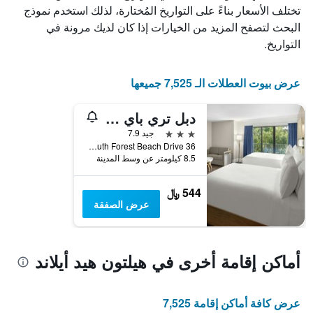
تختلف الأسعار بناءً على التواريخ المُختارة، لذلك استخدم نموذج
قبل
الإقامة
البحث لتصفح المزيد من الخيارات إذا كان لديك مرونة في
يتضمن
التواريخ.
المخطط
التالي
1
عرض بيوت العطلات الـ 7,525 جميعها
محور
Y
دبل تري باي هيلتون هيلتون هيد أيلاند
الذي
يعرض
3 نجوم
جيد 7.9
متوسط
36 South Forest Beach Drive, هيلتون هيد أيلاند, SC, الولايات المتحدة الأميريكية
سعر
8.5 كيلومتر عن وسط المدينة
غرفة
544 ﷼
عرض الصفقة
أماكن إقامة أخرى في هيلتون هيد أيلاند
عرض كافة أماكن إقامة 7,525