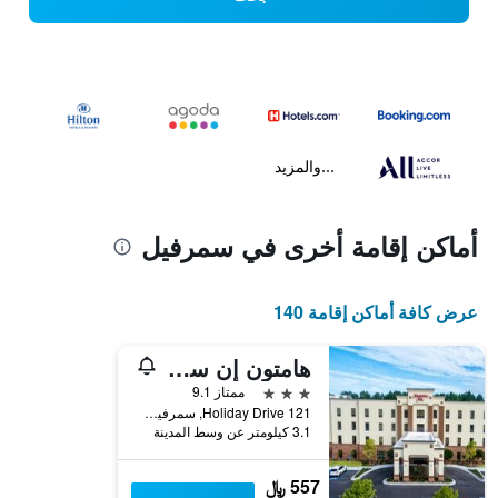
...والمزيد
أماكن إقامة أخرى في سمرفيل
عرض كافة أماكن إقامة 140
هامتون إن سمرفيل إس سي
3 نجوم
ممتاز 9.1
121 Holiday Drive, سمرفيل, SC, الولايات المتحدة الأميريكية
3.1 كيلومتر عن وسط المدينة
557 ﷼