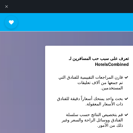
تعرف على سبب حب المسافرين لـ
HotelsCombined
قارن المراجعات التقييمية للفنادق التي
تم جمعها من آلاف تعليقات
المستخدمين.
بحث واحد يمنحك أسعاراً دقيقة للفنادق
ذات الأسعار المعقولة.
قم بتخصيص النتائج حسب سلسلة
الفنادق ووسائل الراحة والسعر وغير
ذلك من الأمور.