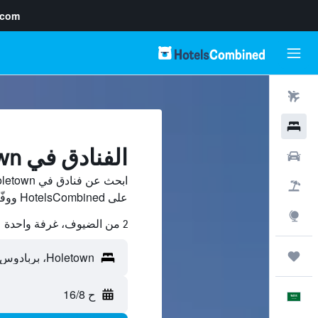
.com
رحلات طيران
فنادق
الفنادق في Holetown
سيارات
حزم العروض
على HotelsCombined ووفّر.
استكشاف
2 من الضيوف، غرفة واحدة
رحلات
ح 16/8
العَرَبِيَّة