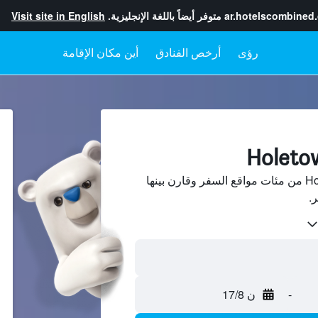
ar.hotelscombined
متوفر أيضاً باللغة الإنجليزية.
Visit site in English
رؤى
أرخص الفنادق
أين مكان الإقامة
ابحث عن فنادق في Holetown من مئات مواقع السفر وقارن بينها
-
ن 17/8