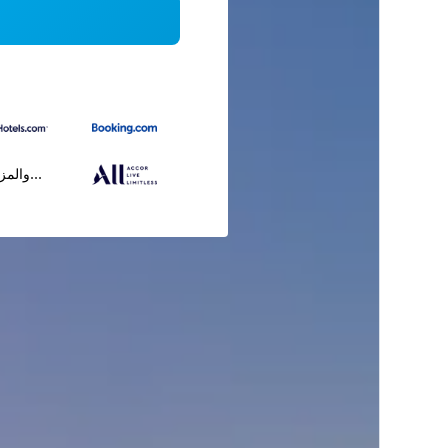
...والمز