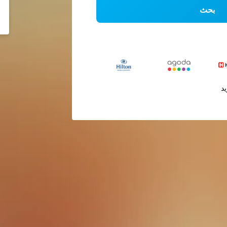
بحث
يد