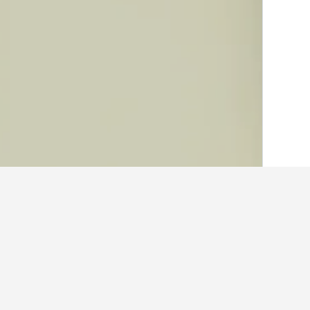
الصفحة الرئيسية
النمسا
72,662
inviertel
حقائق حول الإقامة