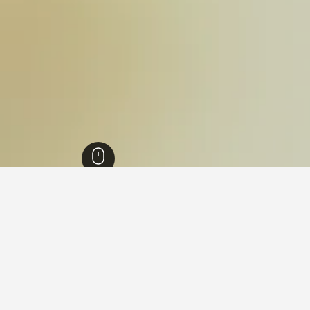
We
6,699
هولابرون
12
 في هولابرون