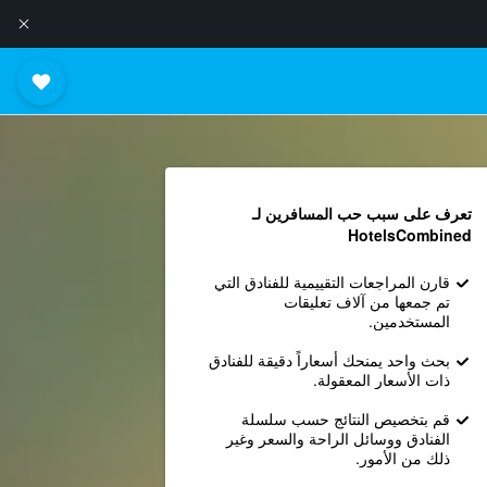
تعرف على سبب حب المسافرين لـ
HotelsCombined
قارن المراجعات التقييمية للفنادق التي
تم جمعها من آلاف تعليقات
المستخدمين.
بحث واحد يمنحك أسعاراً دقيقة للفنادق
ذات الأسعار المعقولة.
قم بتخصيص النتائج حسب سلسلة
الفنادق ووسائل الراحة والسعر وغير
ذلك من الأمور.