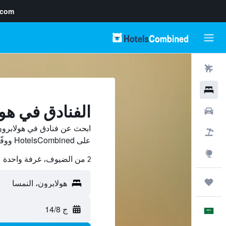
.com
رحلات طيران
فنادق
الفنادق في هو
سيارات
ابحث عن فنادق في هولابرون
حزم العروض
على HotelsCombined ووفّر.
استكشاف
2 من الضيوف، غرفة واحدة
رحلات
ج 14/8
العَرَبِيَّة