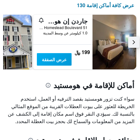
X
عرض كافة أماكن إقامة 130
الذي
يعرض
أيام
جاردن إن هومستيد
الأسبوع.
51 South Homestead Boulevard, هومستيد, FL, الولايات المتحدة الأميريكية
يتضمن
1.0 كيلومتر عن وسط المدينة
المخطط
التالي
1
199 ﷼
محور
عرض الصفقة
Y
الذي
يعرض
متوسط
أماكن للإقامة في هومستيد
سعر
غرفة
سواء كنت تزور هومستيد بقصد الترفيه أو العمل، استخدم
الخريطة للعثور على بيوت العطلات القريبة من الموقع المثالي
بالنسبة لك. سيؤدي النقر فوق اسم مكان إقامة إلى الكشف عن
المزيد من المعلومات والسماح لك بحجز بيت العطلة المحدد.