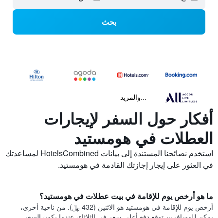
بحث
...والمزيد
أفكار حول السفر لإيجارات
العطلات في هومستيد
استخدم نصائحنا المستندة إلى بيانات HotelsCombined لمساعدتك
في العثور على إيجار إجازتك القادمة في هومستيد.
ما هو أرخص يوم للإقامة في بيت عطلات في هومستيد؟
أرخص يوم للإقامة في هومستيد هو الاثنين (432 ﷼). من ناحية أخرى،
يمكن للمسافرين توقع دفع أعلى سعر في الثلاثاء، عندما يكون السعر