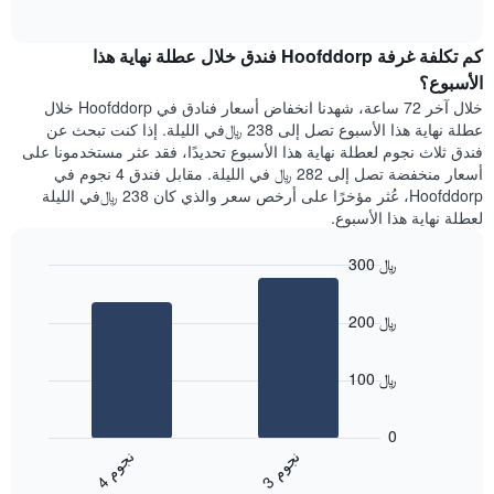
1
of
الغرفة
interactive
محور
هذه
chart
Y
كم تكلفة غرفة Hoofddorp فندق خلال عطلة نهاية هذا
الليلة
الذي
الذي
الأسبوع؟
يعرض
عُثر
خلال آخر 72 ساعة، شهدنا انخفاض أسعار فنادق في Hoofddorp خلال
متوسط
عليه
عطلة نهاية هذا الأسبوع تصل إلى 238 ﷼في الليلة. إذا كنت تبحث عن
سعر
خلال
فندق ثلاث نجوم لعطلة نهاية هذا الأسبوع تحديدًا، فقد عثر مستخدمونا على
غرفة
آخر
أسعار منخفضة تصل إلى 282 ﷼ في الليلة. مقابل فندق 4 نجوم في
3
Hoofddorp، عُثر مؤخرًا على أرخص سعر والذي كان 238 ﷼في الليلة
أيام
لعطلة نهاية هذا الأسبوع.
مع
التصنيف
300 ﷼
حسب
النجوم
Bar
Chart
graphic.
يتضمن
chart
200 ﷼
with
المخطط
2
1
bars.
محور
100 ﷼
X
يعرض
التي
المخطط
تعرض
0
التالي
فئات
ن
م
ن
م
متوسط
الفنادق
3
ج
و
4
ج
و
End
سعر