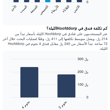
0
الشهور.
الاثنين
الثلاثاء
الأربعاء
الخميس
الجمعة
السبت
الأحد
يتضمن
يعرض
المخطط
المخطط
End
التالي
of
التالي
interactive
1
متوسط
chart
محور
سعر
كم تكلفة فندق في Hoofddorpالليلة؟
Y
غرفة
عثر المستخدمون على فنادق في Hoofddorp الليلة بأسعار تبدأ من
الذي
كل
214 ﷼، ويصل متوسط تكلفتها إلى 411 ﷼، وفقًا لعمليات البحث خلال آخر
يعرض
يوم
72 ساعة. تبدأ الأسعار من 240 ﷼ مقابل فندق 4 نجوم في Hoofddorp
متوسط
في
الليلة.
سعر
الأسبوع
غرفة
يتضمن
300 ﷼
المخطط
Bar
1
Chart
graphic.
chart
محور
200 ﷼
with
X
2
الذي
bars.
يعرض
100 ﷼
أيام
يعرض
الأسبوع.
المخطط
0
يتضمن
التالي
ن
م
ن
م
المخطط
متوسط
3
ج
و
4
ج
و
التالي
End
سعر