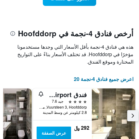
يعرض
اقتراب
تاريخ
فئات
الإقامة
الفنادق
يتضمن
بالنجوم.
يتضمن
المخطط
1
المخطط
أرخص فنادق 4-نجمة في Hoofddorp
1
محور
X
محور
هذه هي فنادق 4-نجمة بأقل الأسعار التي وجدها مستخدمونا
Y
الذي
الذي
يعرض
مؤخرًا في Hoofddorp. قد تختلف الأسعار بناءً على التواريخ
عدد
يعرض
المختارة وموقع الفندق.
الأيام
متوسط
قبل
سعر
غرفة
الإقامة
اعرض جميع فنادق 4-نجمة 20
في
يتضمن
عطلة
المخطط
فندق Bastion Amsterdam Airport
نهاية
التالي
1
هذا
4 نجوم
جيد 7.6
محور
الأسبوع
Vuursteen 3, Hoofddorp, مقاطعة شمال هولندا, هولندا
Y
خلال
2.8 كيلومتر عن وسط المدينة
آخر
الذي
3
يعرض
292 ﷼
أيام
متوسط
عرض الصفقة
سعر