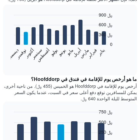
900 ﷼
Bar
Chart
600 ﷼
graphic.
chart
with
300 ﷼
12
bars.
0
فبراير
مايو
أغسطس
نوفمبر
يناير
أبريل
يوليو
أكتوبر
مارس
يونيو
سبتمبر
ديسمبر
يعرض
المخطط
End
of
التالي
interactive
متوسط
chart
سعر
ما هو أرخص يوم للإقامة في فندق في Hoofddorp؟
غرفة
أرخص يوم للإقامة في Hoofddorp هو الخميس (455 ﷼). من ناحية أخرى،
كل
يمكن للمسافرين توقع دفع أعلى سعر في السبت، عندما يكون السعر
شهر
المتوسط لليلة الواحدة 640 ﷼.
يتضمن
المخطط
750 ﷼
1
Bar
محور
Chart
500 ﷼
graphic.
chart
X
with
الذي
250 ﷼
7
يعرض
bars.