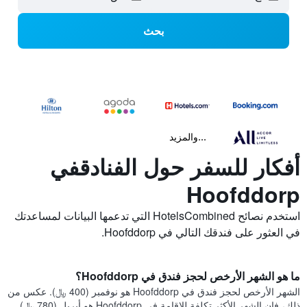
بحث
...والمزيد
أفكار للسفر حول الفنادقفي
Hoofddorp
استخدم نصائح HotelsCombined التي تدعمها البيانات لمساعدتك
في العثور على فندقك التالي في Hoofddorp.
ما هو الشهر الأرخص لحجز فندق في Hoofddorp؟
الشهر الأرخص لحجز فندق في Hoofddorp هو نوفمبر (400 ﷼). عكس من
ذلك، فإن الشهر الأكثر تكلفة للإقامة في Hoofddorp هو أبريل (780 ﷼).