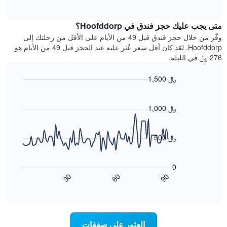
بالنجوم.
of
الغرفة
interactive
يتضمن
خلال
chart
المخطط
متى يجب عليك حجز فندق في Hoofddorp؟
عطلة
1
نهاية
وفّر من خلال حجز فندق قبل 49 من الأيام على الأقل من رحلتك إلى
محور
هذا
Hoofddorp. لقد كان أقل سعر عُثر عليه عند الحجز قبل 49 من الأيام هو
Y
الأسبوع
276 ﷼ في الليلة.
الذي
الذي
يعرض
عُثر
متوسط
1,500 ﷼
عليه
سعر
Line
Chart
خلال
الغرفة
graphic.
chart
آخر
هذه
with
1,000 ﷼
3
90
الليلة
أيام
data
الذي
points.
مع
عُثر
500 ﷼
التصنيف
عليه
حسب
يعرض
خلال
النجوم
المخطط
آخر
0
التالي
يتضمن
3
60
90
30
كيفية
المخطط
End
أيام
of
1
تغير
interactive
سعر
محور
chart
X
غرفة
عند
الذي
العثور على صفقات