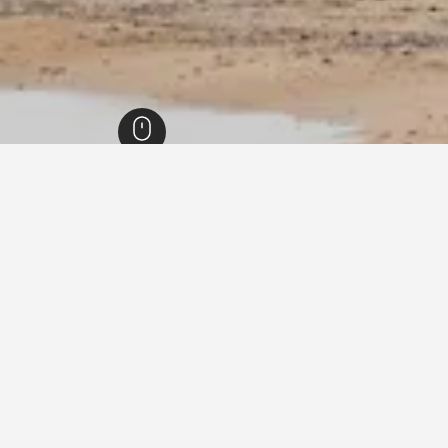
نورماندي السفلى
19,142
هولغات
211
هولغات
186
إيجارات العطلات في هولغات
طلات في هولغات؟
ما المدة التي ينبغي عليك في
أرخص يوم للإقامة في هولغات هو الثلاثاء (471 ﷼). من ناحية أخرى، يمكن
احجز قبل 77 من الأيام
، عندما يكون السعر المتوسط لليلة الواحدة
بيت العطلات في هولغات.