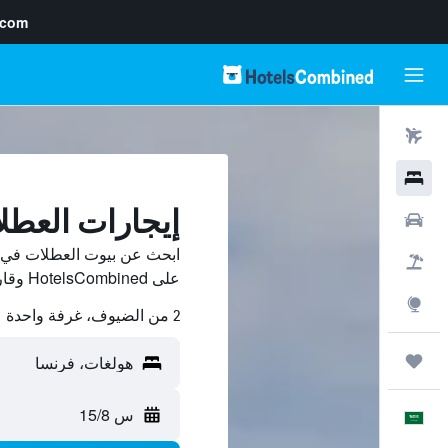
.com
رحلات طيران
فنادق
إيجارات العط
سيارات
ابحث عن بيوت العطلات في 
حزم العروض
على HotelsCombined وقارن بينها ووفّر.
استكشاف
2 من الضيوف، غرفة واحدة
رحلات
س 15/8
العَرَبِيَّة