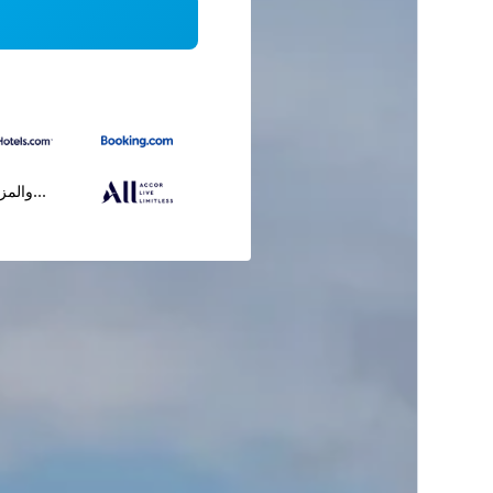
...والمز