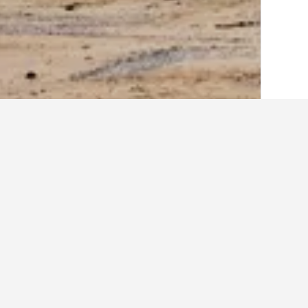
الصفحة الرئيسية
فرنسا
552,336
منطقة ال
أفكار حول السفر ل
استخدم نصائحنا المستندة إلى بيانات HotelsCombined لمساعدتك في العثور على إيجار إجازتك القادمة في هولغات.
ما هو أرخص يوم للإقامة في بيت ع
للمسافرين توقع دفع أعلى سعر في الاثنين
899 ﷼.