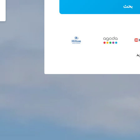
بحث
يد