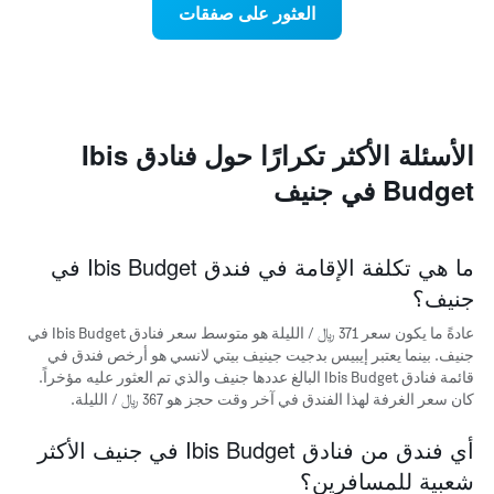
العثور على صفقات
الذي
كل
يعرض
يوم
متوسط
في
سعر
الأسبوع
غرفة
يتضمن
المخطط
1
الأسئلة الأكثر تكرارًا حول فنادق Ibis
محور
Budget في جنيف
X
الذي
يعرض
أيام
ما هي تكلفة الإقامة في فندق Ibis Budget في
الأسبوع.
جنيف؟
يتضمن
المخطط
عادةً ما يكون سعر 371 ﷼ / الليلة هو متوسط سعر فنادق Ibis Budget في
التالي
1
جنيف. بينما يعتبر إيبيس بدجيت جينيف بيتي لانسي هو أرخص فندق في
محور
قائمة فنادق Ibis Budget البالغ عددها جنيف والذي تم العثور عليه مؤخراً.
Y
كان سعر الغرفة لهذا الفندق في آخر وقت حجز هو 367 ﷼ / الليلة.
الذي
يعرض
أي فندق من فنادق Ibis Budget في جنيف الأكثر
متوسط
شعبية للمسافرين؟
سعر