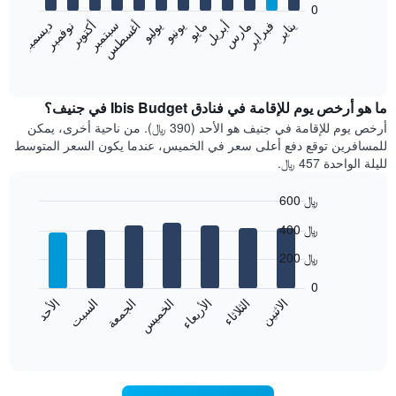
bars.
0
فبراير
مايو
أغسطس
نوفمبر
يناير
أبريل
يوليو
أكتوبر
مارس
يونيو
سبتمبر
ديسمبر
يعرض
المخطط
End
of
التالي
interactive
متوسط
chart
سعر
ما هو أرخص يوم للإقامة في فنادق Ibis Budget في جنيف؟
غرفة
أرخص يوم للإقامة في جنيف هو الأحد (390 ﷼). من ناحية أخرى، يمكن
كل
للمسافرين توقع دفع أعلى سعر في الخميس، عندما يكون السعر المتوسط
شهر
لليلة الواحدة 457 ﷼.
يتضمن
المخطط
600 ﷼
1
Bar
محور
Chart
400 ﷼
graphic.
chart
X
with
الذي
200 ﷼
7
يعرض
bars.
0
الشهور.
الاثنين
الثلاثاء
الأربعاء
الخميس
الجمعة
السبت
الأحد
يتضمن
يعرض
المخطط
المخطط
End
التالي
of
التالي
interactive
1
متوسط
chart
محور
سعر
Y
غرفة