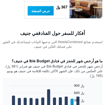
367 ﷼
عرض الصفقة
أفكار للسفر حول الفنادقفي جنيف
استخدم نصائح HotelsCombined التي تدعمها البيانات لمساعدتك في العثور
على فندقك التالي في جنيف.
ما هو أرخص شهر للحجز في فنادق Ibis Budget في جنيف؟
أرخص شهر للحجز في فنادق Ibis Budget في جنيف هو فبراير (381 ﷼).
على العكس من ذلك، فإن الشهر الأكثر تكلفة للإقامة في جنيف هو يونيو
(765 ﷼).
900 ﷼
Bar
Chart
600 ﷼
graphic.
chart
with
300 ﷼
12