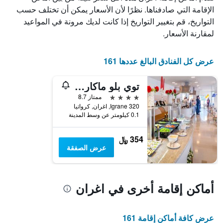
الذي
الإقامة التي صادفناها. نظرًا لأن الأسعار يمكن أن تختلف حسب
يعرض
التواريخ، قم بتغيير التواريخ إذا كانت لديك مرونة في المواعيد
أيام
لمقارنة الأسعار.
الأسبوع.
يتضمن
المخطط
عرض كل الفنادق البالغ عددها 161
التالي
1
توي بلو ماكارسكا - لبالغين فقط
محور
Y
4 نجوم
ممتاز 8.7
الذي
Igrane 320, اغران, كرواتيا
يعرض
0.1 كيلومتر عن وسط المدينة
متوسط
سعر
354 ﷼
غرفة
عرض الصفقة
أماكن إقامة أخرى في اغران
عرض كافة أماكن إقامة 161