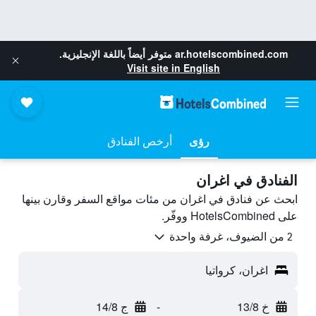
ar.hotelscombined.com
متوفر أيضاً باللغة الإنجليزية.
Visit site in English
رؤى
أرخص الفنادق
الفنادق في اغران
ابحث عن فنادق في اغران من مئات مواقع السفر وقارن بينها
على HotelsCombined ووفّر.
2 من الضيوف، غرفة واحدة
اغران، كرواتيا
خ 13/8
-
ج 14/8