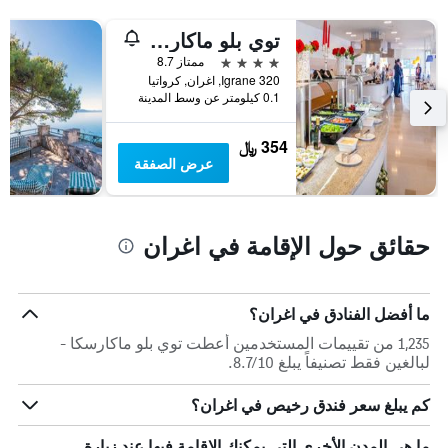
توي بلو ماكارسكا - لبالغين فقط
4 نجوم
ممتاز 8.7
Igrane 320, اغران, كرواتيا
0.1 كيلومتر عن وسط المدينة
354 ﷼
عرض الصفقة
حقائق حول الإقامة في اغران
ما أفضل الفنادق في اغران؟
1,235 من تقييمات المستخدمين أعطت توي بلو ماكارسكا -
لبالغين فقط تصنيفاً يبلغ 8.7/10.
كم يبلغ سعر فندق رخيص في اغران؟
ما هي المدن الأخرى التي يمكنك الإقامة فيها عند زيارة