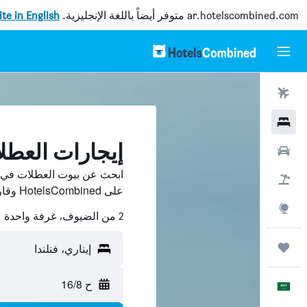
ar.hotelscombined.com
متوفر أيضاً باللغة الإنجليزية.
site in English
رحلات طيران
فنادق
إيجارات العطل
سيارات
ابحث عن بيوت العطلات في إي
حزم العروض
على HotelsCombined وقارن بينها ووفّر.
استكشاف
2 من الضيوف، غرفة واحدة
رحلات
إيناري، فنلندا
ح 16/8
العَرَبِيَّة