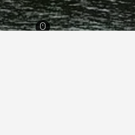
ي
5,390
إيناري
77
إيناري
58
يجارات العطلات في إيناري
ما هو أرخص يوم للإقامة في بيت عطلات في إيناري؟
أرخص يوم للإقامة في إيناري هو الخميس (414 ﷼). من ناحية أخرى، يمكن
للمسافرين توقع دفع أعلى سعر في الأربعاء، عندما يكون السعر المتوسط لليل
الواحدة 1,337 ﷼.
1,500 ﷼