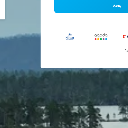
بحث
يد