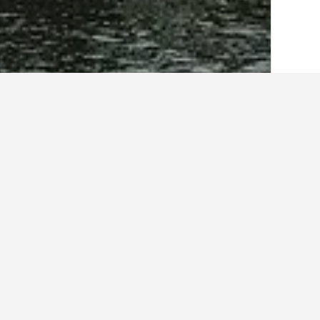
الصفحة الرئيسية
فنلندا
18,814
مقاطعة لاب
أفكار حول السفر لإ
استخدم نصائحنا المستندة إلى بيانات HotelsCombined لمساعدتك في العثور على إيجار إجازتك القادمة في إيناري.