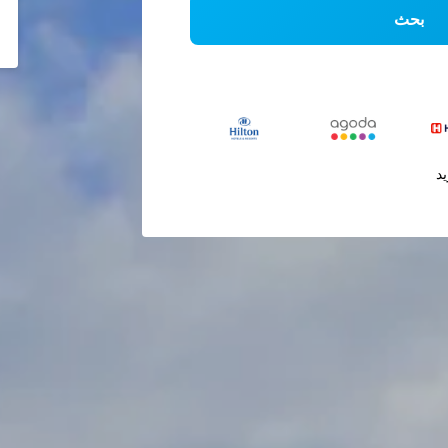
بحث
يد