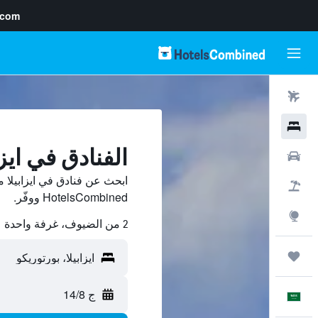
.com
رحلات طيران
فنادق
الفنادق في ايزا
سيارات
ابحث عن فنادق في ايزابيلا 
حزم العروض
HotelsCombined ووفّر.
استكشاف
2 من الضيوف، غرفة واحدة
رحلات
ج 14/8
العَرَبِيَّة