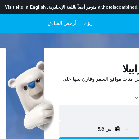
ar.hotelscombined
متوفر أيضاً باللغة الإنجليزية.
Visit site in English
رؤى
أرخص الفنادق
بيلا
من مئات مواقع السفر وقارن بينها على
-
س 15/8