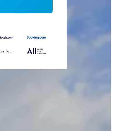
...والمز