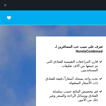
تعرف على سبب حب المسافرين لـ
HotelsCombined
قارن المراجعات التقييمية للفنادق التي
تم جمعها من آلاف تعليقات
المستخدمين.
بحث واحد يمنحك أسعاراً دقيقة للفنادق
ذات الأسعار المعقولة.
قم بتخصيص النتائج حسب سلسلة
الفنادق ووسائل الراحة والسعر وغير
ذلك من الأمور.