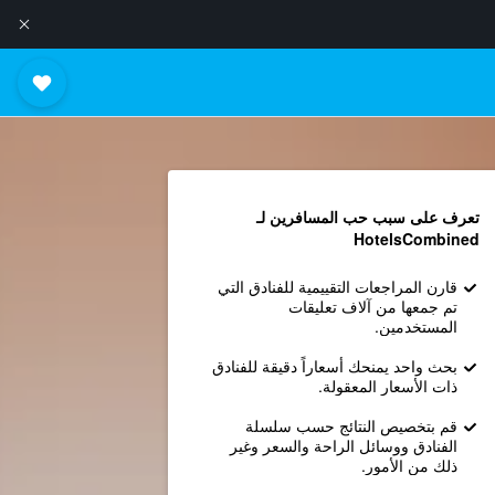
تعرف على سبب حب المسافرين لـ
HotelsCombined
قارن المراجعات التقييمية للفنادق التي
تم جمعها من آلاف تعليقات
المستخدمين.
بحث واحد يمنحك أسعاراً دقيقة للفنادق
ذات الأسعار المعقولة.
قم بتخصيص النتائج حسب سلسلة
الفنادق ووسائل الراحة والسعر وغير
ذلك من الأمور.