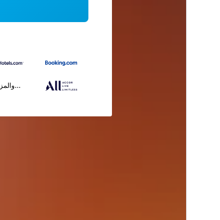
...والمز