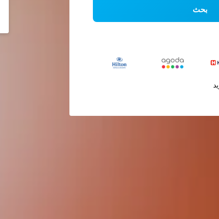
بحث
يد