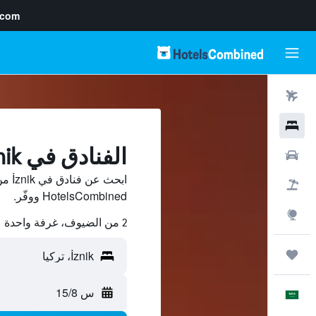
.com
رحلات طيران
فنادق
الفنادق في İznik
سيارات
ابحث
حزم العروض
HotelsCombined ووفّر.
استكشاف
2 من الضيوف، غرفة واحدة
رحلات
س 15/8
العَرَبِيَّة