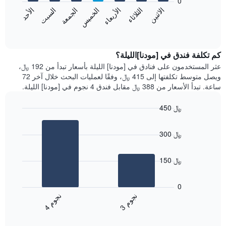
0
الشهور.
الاثنين
الثلاثاء
الأربعاء
الخميس
الجمعة
السبت
الأحد
يتضمن
يعرض
المخطط
المخطط
End
التالي
of
التالي
interactive
1
متوسط
chart
محور
سعر
كم تكلفة فندق في [مودنا]الليلة؟
Y
غرفة
عثر المستخدمون على فنادق في [مودنا] الليلة بأسعار تبدأ من 192 ﷼،
الذي
كل
ويصل متوسط تكلفتها إلى 415 ﷼، وفقًا لعمليات البحث خلال آخر 72
يعرض
يوم
ساعة. تبدأ الأسعار من 388 ﷼ مقابل فندق 4 نجوم في [مودنا] الليلة.
متوسط
في
سعر
الأسبوع
450 ﷼
غرفة
يتضمن
Bar
المخطط
Chart
graphic.
chart
1
300 ﷼
with
محور
2
X
bars.
الذي
150 ﷼
يعرض
يعرض
أيام
المخطط
0
الأسبوع.
التالي
ن
م
ن
م
يتضمن
متوسط
3
ج
و
4
ج
و
المخطط
End
سعر
of
التالي
الغرفة
interactive
1