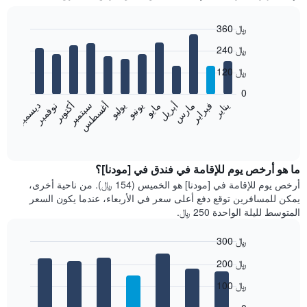
360 ﷼
Bar
Chart
240 ﷼
graphic.
chart
with
120 ﷼
12
bars.
0
فبراير
مايو
أغسطس
نوفمبر
يناير
أبريل
يوليو
أكتوبر
مارس
يونيو
سبتمبر
ديسمبر
يعرض
المخطط
End
of
التالي
interactive
متوسط
chart
سعر
ما هو أرخص يوم للإقامة في فندق في [مودنا]؟
غرفة
أرخص يوم للإقامة في [مودنا] هو الخميس (154 ﷼). من ناحية أخرى،
كل
يمكن للمسافرين توقع دفع أعلى سعر في الأربعاء، عندما يكون السعر
شهر
المتوسط لليلة الواحدة 250 ﷼.
يتضمن
المخطط
300 ﷼
1
Bar
محور
Chart
200 ﷼
graphic.
chart
X
with
الذي
100 ﷼
7
يعرض
bars.