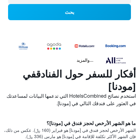
بحث
...والمزيد
أفكار للسفر حول الفنادقفي
[مودنا]
استخدم نصائح HotelsCombined التي تدعمها البيانات لمساعدتك
في العثور على فندقك التالي في [مودنا].
ما هو الشهر الأرخص لحجز فندق في [مودنا]؟
الشهر الأرخص لحجز فندق في [مودنا] هو فبراير (160 ﷼). عكس من ذلك،
فإن الشهر الأكثر تكلفة للإقامة في [مودنا] هو مارس (336 ﷼).