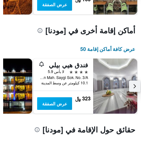
بالنجوم.
عرض الصفقة
يتضمن
المخطط
1
محور
أماكن إقامة أخرى في [مودنا]
Y
الذي
يعرض
عرض كافة أماكن إقامة 50
متوسط
سعر
غرفة
فندق هيي بيلي
في
4 نجوم
لا بأس 5.9
عطلة
Cagrisan Mah. Saygi Sok. No. 3/A, [مودنا], تركيا
نهاية
10.1 كيلومتر عن وسط المدينة
هذا
الأسبوع
323 ﷼
خلال
عرض الصفقة
آخر
3
أيام
حقائق حول الإقامة في [مودنا]