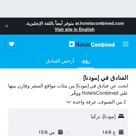
ar.hotelscombined.com
متوفر أيضاً باللغة الإنجليزية.
Visit site in English
رؤى
أرخص الفنادق
الفنادق في [مودنا]
ابحث عن فنادق في [مودنا] من مئات مواقع السفر وقارن بينها
على HotelsCombined ووفّر.
2 من الضيوف، غرفة واحدة
[مودنا]، تركيا
ج 14/8
-
س 15/8