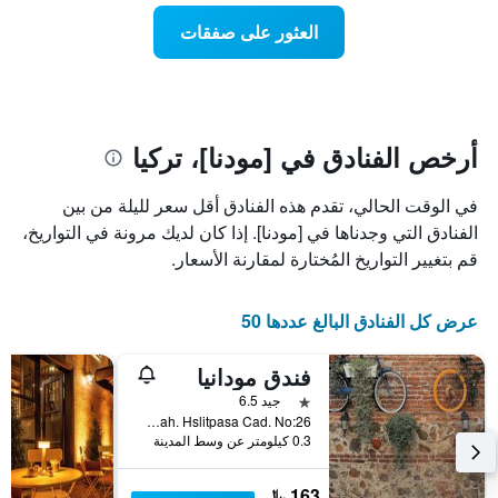
عطلة
المخطط
نهاية
العثور على صفقات
1
هذا
محور
الأسبوع
Y
الذي
الذي
عُثر
يعرض
عليه
متوسط
خلال
أرخص الفنادق في [مودنا]، تركيا
سعر
آخر
الغرفة
3
في الوقت الحالي، تقدم هذه الفنادق أقل سعر لليلة من بين
هذه
أيام
الليلة
الفنادق التي وجدناها في [مودنا]. إذا كان لديك مرونة في التواريخ،
مع
الذي
التصنيف
قم بتغيير التواريخ المُختارة لمقارنة الأسعار.
عُثر
حسب
عليه
النجوم
خلال
يتضمن
عرض كل الفنادق البالغ عددها 50
آخر
المخطط
3
1
فندق مودانيا
أيام
محور
نجمة واحدة
جيد 6.5
X
Hasan Bey Mah. Hslitpasa Cad. No:26, [مودنا], تركيا
الذي
0.3 كيلومتر عن وسط المدينة
يعرض
فئات
الفنادق
163 ﷼