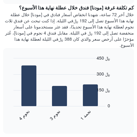
هذه
chart
محور
كم تكلفة غرفة [مودنا] فندق خلال عطلة نهاية هذا الأسبوع؟
الليلة
Y
الذي
خلال آخر 72 ساعة، شهدنا انخفاض أسعار فنادق في [مودنا] خلال عطلة
الذي
عُثر
نهاية هذا الأسبوع تصل إلى 192 ﷼في الليلة. إذا كنت تبحث عن فندق ثلاث
يعرض
عليه
نجوم لعطلة نهاية هذا الأسبوع تحديدًا، فقد عثر مستخدمونا على أسعار
متوسط
خلال
منخفضة تصل إلى 192 ﷼ في الليلة. مقابل فندق 4 نجوم في [مودنا]، عُثر
سعر
آخر
مؤخرًا على أرخص سعر والذي كان 388 ﷼في الليلة لعطلة نهاية هذا
غرفة
3
الأسبوع.
أيام
مع
450 ﷼
التصنيف
Bar
حسب
Chart
graphic.
chart
النجوم
300 ﷼
with
يتضمن
3
المخطط
bars.
1
150 ﷼
محور
يعرض
X
المخطط
0
التي
التالي
ن
م
ن
ة
ن
م
تعرض
متوسط
3
ج
و
1
ج
م
4
ج
و
فئات
End
سعر
of
الفنادق
الغرفة
interactive
بالنجوم.
خلال
chart
يتضمن