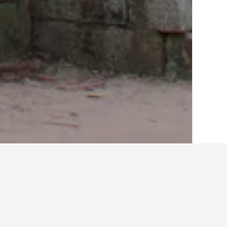
الصفحة الرئيسية
كوريا الجنوبية
39,571
مقا
أفكار للسفر حول الفنادقف
استخدم نصائح HotelsCombined التي تدعمها البيانات لمساعدتك في العثور على فندقك التالي في Jangan-gu.