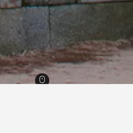
طعة جيونغ جي-دو
5,549
سوون
362
Jangan-gu
ي Jangan-gu