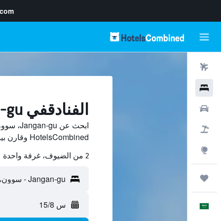
.com
رحلات طيران
فنادق
الفنادقفي Jangan-gu, سوون
سيارات
ابحث عن 
حزم العروض
HotelsCombined وقارن بينها ووفّر.
استكشاف
2 من الضيوف، غرفة واحدة
رحلات
س 15/8
العَرَبِيَّة