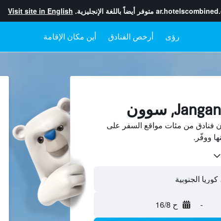
ar.hotelscombined
متوفر أيضاً باللغة الإنجليزية.
Visit site in English
رؤى
أرخص الفنادق
أين مكان الإقامة
Jangan-gu، سوون فنادق من مئات مواقع السفر على
-
ح 16/8