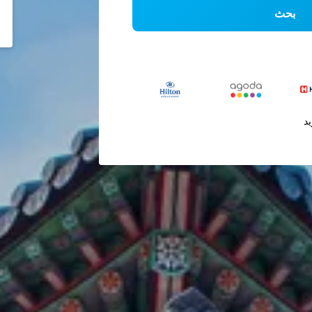
بحث
يد