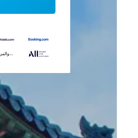
...والمز