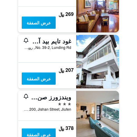
269 ﷼
عرض الصفقة
غود تايم بيد آند بريكفاست
No. 39-2, Lunding Rd., رويفانغ, تايوان
207 ﷼
عرض الصفقة
ويندزورز صن لايت هان جوان
3 نجوم
No. 200, Jishan Street, Jiufen, رويفانغ, تايوان
378 ﷼
عرض الصفقة