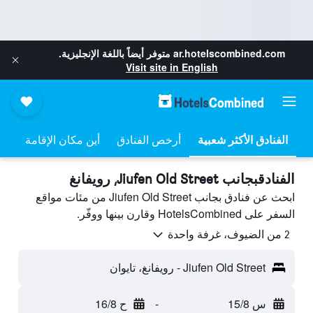
ar.hotelscombined.com
متوفر أيضاً باللغة الإنجليزية.
Visit site in English
أرخص الفنادق
أين مكان الإقامة
الفنادقبجانب Jiufen Old Street, رويفانغ
ابحث عن فنادق بجانب Jiufen Old Street من مئات مواقع
السفر على HotelsCombined وقارن بينها ووفّر.
2 من الضيوف، غرفة واحدة
Jiufen Old Street - رويفانغ، تايوان
س 15/8
-
ح 16/8