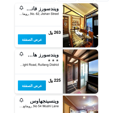
ويندسورز فانيلا جاردن بد آند بريكفاست
No. 62, Jishan Street, رويفانغ, تايوان
263 ﷼
عرض الصفقة
ويندسورز هان جوان بد آند بريكفاست
3 نجوم
No. 282, Light Road, Ruifang District, رويفانغ, تايوان
225 ﷼
عرض الصفقة
وينسينجهاوس
No 54 Wushi Lane, رويفانغ, تايوان