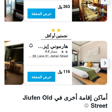
263 ﷼
عرض الصفقة
2 نجمتين
نجمتين أو أقل
هارموني إيزي ستاي
2 نجمتين
ممتاز 8.8
No. 28, Lane 31, Jishan Street, رويفانغ, تايوان
116 ﷼
عرض الصفقة
أماكن إقامة أخرى في Jiufen Old
Street