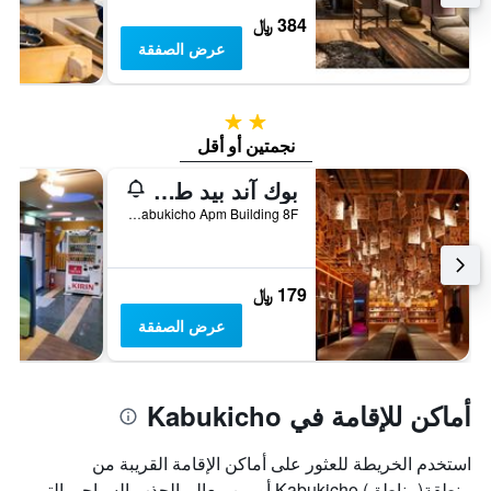
384 ﷼
عرض الصفقة
2 نجمتين
نجمتين أو أقل
بوك آند بيد طوكيو شينجوكو - هوستل
Shinjuku Kabukicho 1-27-5 Kabukicho Apm Building 8F, طوكيو, اليابان
179 ﷼
عرض الصفقة
أماكن للإقامة في Kabukicho
استخدم الخريطة للعثور على أماكن الإقامة القريبة من
منطقة(مناطق) Kabukicho أو من معالم الجذب السياحي التي