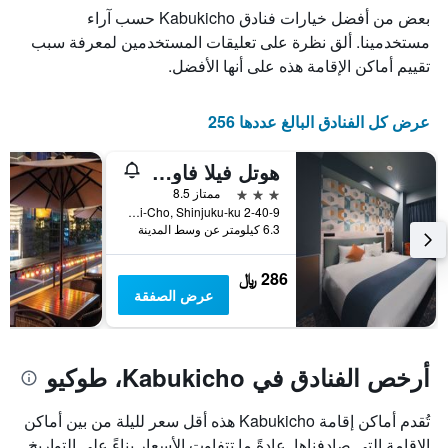
X
محور
بعض من أفضل خيارات فنادق Kabukicho حسب آراء
Y
الذي
الذي
يعرض
مستخدمينا. ألق نظرة على تعليقات المستخدمين لمعرفة سبب
عدد
يعرض
تقييم أماكن الإقامة هذه على أنها الأفضل.
الأيام
متوسط
قبل
سعر
غرفة
الإقامة
عرض كل الفنادق البالغ عددها 256
في
يتضمن
عطلة
المخطط
هوتل فيلا فاونتن طوكيو - شينجوكو
نهاية
التالي
1
هذا
3 نجوم
ممتاز 8.5
محور
الأسبوع
2-40-9 Kabuki-Cho, Shinjuku-ku, طوكيو, اليابان
Y
خلال
6.3 كيلومتر عن وسط المدينة
آخر
الذي
3
يعرض
286 ﷼
أيام
متوسط
عرض الصفقة
سعر
غرفة
أرخص الفنادق في Kabukicho، طوكيو
تُقدم أماكن إقامة Kabukicho هذه أقل سعر لليلة من بين أماكن
الإقامة التي صادفناها. عادةً ما تتفاوت الأسعار بناءً على التواريخ