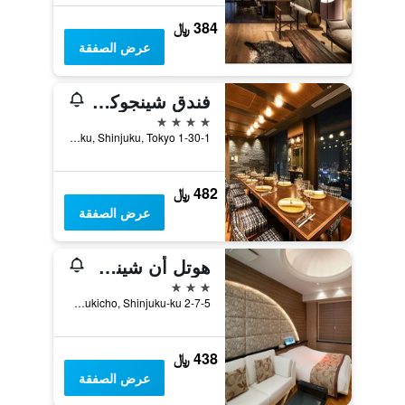
384 ﷼
عرض الصفقة
فندق شينجوكو برنس
4 نجوم
1-30-1 Kabuki-cho, Shinjuku-ku, Shinjuku, Tokyo, طوكيو, اليابان
482 ﷼
عرض الصفقة
هوتل أن شينجوكو كابوكيتشو - للبالغين فقط
3 نجوم
2-7-5 Kabukicho, Shinjuku-ku, طوكيو, اليابان
438 ﷼
عرض الصفقة