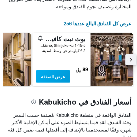
المختارة وتصنيف نجوم الفندق وموقعه.
عرض كل الفنادق البالغ عددها 256
بوث نيت كافيه آند كابسول
1-15-5 Kabukicho, Shinjuku-ku, طوكيو, اليابان
6.2 كيلومتر عن وسط المدينة
89 ﷼
عرض الصفقة
أسعار الفنادق في Kabukicho
الفنادق الواقعة في منطقة Kabukicho مُصنفة حسب السعر
وفئة الفندق. لقد قمنا بتسليط الضوء على أماكن الإقامة الأكثر
شهرة وفقًا لمستخدمينا بالإضافة إلى أفضلها قيمة ضمن كل فئة
فندق.