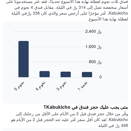
فندق ثلاث نجوم لعطلة نهاية هذا الأسبوع تحديدًا، فقد عثر مستخدمونا على
سعر
آخر
أسعار منخفضة تصل إلى 314 ﷼ في الليلة. مقابل فندق 4 نجوم في
غرفة
3
Kabukicho، عُثر مؤخرًا على أرخص سعر والذي كان 338 ﷼في الليلة
أيام
لعطلة نهاية هذا الأسبوع.
مع
التصنيف
2,400 ﷼
حسب
النجوم
Bar
Chart
graphic.
يتضمن
chart
1,600 ﷼
with
المخطط
4
1
bars.
محور
800 ﷼
X
يعرض
التي
المخطط
تعرض
0
التالي
فئات
ن
ة
ن
م
ن
م
ن
م
متوسط
الفنادق
1
ج
م
3
ج
و
4
ج
و
5
ج
و
End
سعر
بالنجوم.
of
الغرفة
interactive
يتضمن
خلال
chart
المخطط
متى يجب عليك حجز فندق في Kabukicho؟
عطلة
1
نهاية
وفّر من خلال حجز فندق قبل 2 من الأيام على الأقل من رحلتك إلى
محور
هذا
Kabukicho. لقد كان أقل سعر عُثر عليه عند الحجز قبل 2 من الأيام هو
Y
الأسبوع
498 ﷼ في الليلة.
الذي
الذي