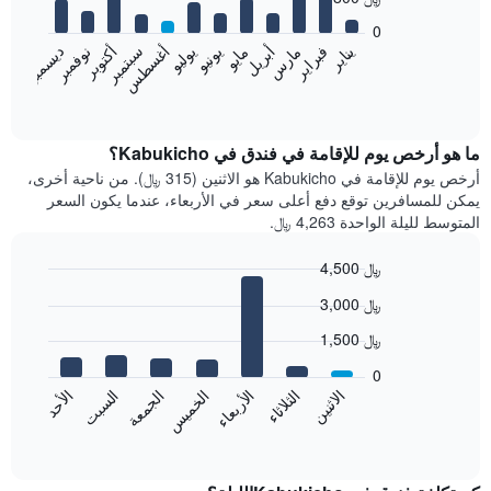
12
bars.
0
فبراير
مايو
أغسطس
نوفمبر
يناير
أبريل
يوليو
أكتوبر
مارس
يونيو
سبتمبر
ديسمبر
يعرض
المخطط
End
of
التالي
interactive
متوسط
chart
سعر
ما هو أرخص يوم للإقامة في فندق في Kabukicho؟
غرفة
أرخص يوم للإقامة في Kabukicho هو الاثنين (315 ﷼). من ناحية أخرى،
كل
يمكن للمسافرين توقع دفع أعلى سعر في الأربعاء، عندما يكون السعر
شهر
المتوسط لليلة الواحدة 4,263 ﷼.
يتضمن
المخطط
4,500 ﷼
1
Bar
محور
Chart
3,000 ﷼
graphic.
chart
X
with
الذي
1,500 ﷼
7
يعرض
bars.
0
الشهور.
الاثنين
الخميس
الأحد
الأربعاء
السبت
الثلاثاء
الجمعة
يتضمن
يعرض
المخطط
المخطط
End
التالي
of
التالي
interactive
1
متوسط
chart
محور
سعر