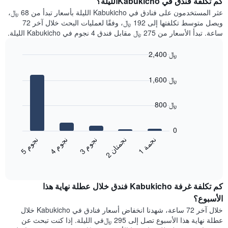
كم تكلفة فندق في Kabukichoالليلة؟
Y
غرفة
عثر المستخدمون على فنادق في Kabukicho الليلة بأسعار تبدأ من 68 ﷼،
الذي
كل
ويصل متوسط تكلفتها إلى 192 ﷼، وفقًا لعمليات البحث خلال آخر 72
يعرض
يوم
ساعة. تبدأ الأسعار من 275 ﷼ مقابل فندق 4 نجوم في Kabukicho الليلة.
متوسط
في
سعر
الأسبوع
2,400 ﷼
غرفة
يتضمن
Bar
المخطط
Chart
graphic.
chart
1
1,600 ﷼
with
محور
5
X
bars.
800 ﷼
الذي
يعرض
يعرض
أيام
المخطط
0
الأسبوع.
التالي
ن
م
ن
ن
ن
ة
ن
م
ن
م
يتضمن
متوسط
3
ج
و
1
ج
م
5
ج
و
4
ج
و
2
ج
م
ت
ا
المخطط
End
سعر
of
التالي
الغرفة
interactive
1
هذه
chart
محور
كم تكلفة غرفة Kabukicho فندق خلال عطلة نهاية هذا
الليلة
Y
الذي
الأسبوع؟
الذي
عُثر
خلال آخر 72 ساعة، شهدنا انخفاض أسعار فنادق في Kabukicho خلال
يعرض
عليه
عطلة نهاية هذا الأسبوع تصل إلى 295 ﷼في الليلة. إذا كنت تبحث عن
متوسط
خلال