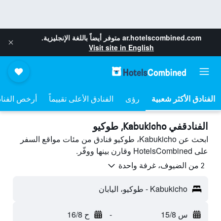
ar.hotelscombined.com
متوفر أيضاً باللغة الإنجليزية.
Visit site in English
رؤى
الفنادق الأعلى تقييماً
أرخص الفنا
الفنادقفي Kabukicho, طوكيو
ابحث عن Kabukicho، طوكيو فنادق من مئات مواقع السفر
على HotelsCombined وقارن بينها ووفّر.
2 من الضيوف، غرفة واحدة
Kabukicho - طوكيو، اليابان
س 15/8
-
ح 16/8