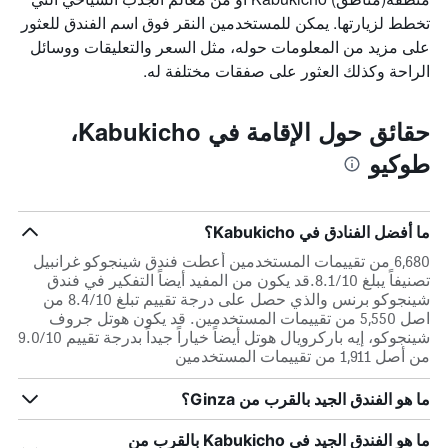
تخطط لزيارتها. يمكن للمستخدمين النقر فوق اسم الفندق للعثور
على مزيد من المعلومات حوله، مثل السعر والتعليقات ووسائل
الراحة وكذلك العثور على صفقات مختلفة له.
حقائق حول الإقامة في Kabukicho،
طوكيو
ما أفضل الفنادق في Kabukicho؟
6,680 من تقييمات المستخدمين أعطت فندق شينجوكو غرانبيل
تصنيفاً يبلغ 8.1/10.قد يكون من المفيد أيضاً التفكير في فندق
شينجوكو برنس والذي حصل على درجة تقييم تبلغ 8.4/10 من
اصل 5,550 من تقييمات المستخدمين. قد يكون هوتل جروف
شينجوكو، إيه باركرويال هوتل أيضاً خياراً جيداً بدرجة تقييم 9.0/10
من أصل 1,911 من تقييمات المستخدمين
ما هو الفندق الجيد بالقرب من Ginza؟
ما هو الفندق الجيد في Kabukicho بالقرب من