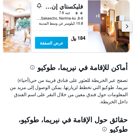
فليكستاي إن إكودا
محور
Y
2 نجمتين
جيد 7.6
الذي
8-6, Sakaecho, Nerima-ku, طوكيو, اليابان
يعرض
10.8 كيلومتر عن وسط المدينة
متوسط
سعر
184 ﷼
غرفة
عرض الصفقة
أماكن للإقامة في نيريما، طوكيو
تصفح عبر الخريطة للعثور على فنادق قريبة من حي(أحياء)
نيريما، طوكيو التي تخطط لزيارتها. يمكن الوصول إلى مزيد من
المعلومات حول فندق معين من خلال النقر على اسم الفندق
داخل الخريطة.
حقائق حول الإقامة في نيريما، طوكيو،
طوكيو