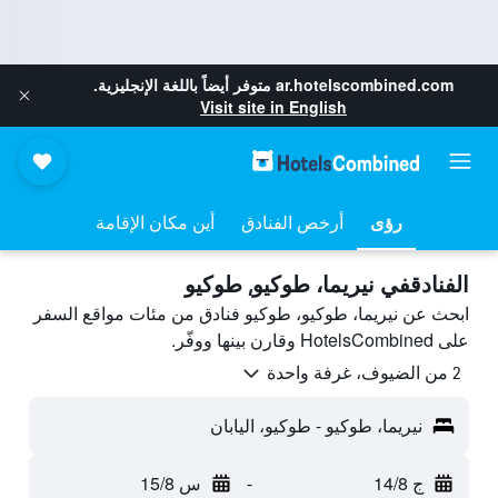
ar.hotelscombined.com
متوفر أيضاً باللغة الإنجليزية.
Visit site in English
رؤى
أرخص الفنادق
أين مكان الإقامة
الفنادقفي نيريما، طوكيو, طوكيو
ابحث عن نيريما، طوكيو، طوكيو فنادق من مئات مواقع السفر
على HotelsCombined وقارن بينها ووفّر.
2 من الضيوف، غرفة واحدة
نيريما، طوكيو - طوكيو، اليابان
ج 14/8
-
س 15/8