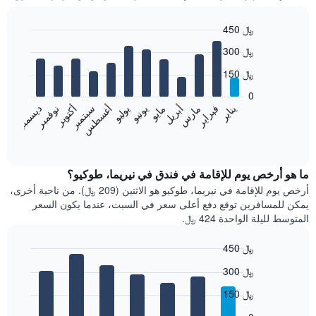
450 ﷼
Bar
Chart
300 ﷼
graphic.
chart
with
150 ﷼
12
bars.
0
فبراير
مايو
أغسطس
نوفمبر
يناير
أبريل
يوليو
أكتوبر
مارس
يونيو
سبتمبر
ديسمبر
يعرض
المخطط
End
of
التالي
interactive
متوسط
chart
سعر
ما هو أرخص يوم للإقامة في فندق في نيريما، طوكيو؟
غرفة
أرخص يوم للإقامة في نيريما، طوكيو هو الاثنين (209 ﷼). من ناحية أخرى،
كل
يمكن للمسافرين توقع دفع أعلى سعر في السبت، عندما يكون السعر
شهر
المتوسط لليلة الواحدة 424 ﷼.
يتضمن
المخطط
450 ﷼
1
Bar
محور
Chart
300 ﷼
graphic.
chart
X
with
الذي
150 ﷼
7
يعرض
bars.