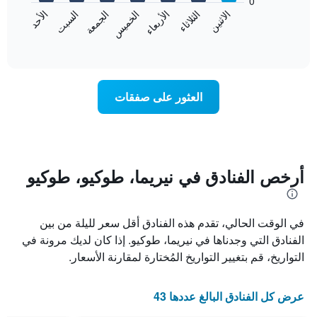
0
الشهور.
الاثنين
الثلاثاء
الأربعاء
الخميس
الجمعة
السبت
الأحد
يتضمن
يعرض
المخطط
المخطط
End
التالي
of
التالي
interactive
1
متوسط
chart
محور
سعر
Y
غرفة
العثور على صفقات
الذي
كل
يعرض
يوم
متوسط
في
سعر
الأسبوع
غرفة
يتضمن
المخطط
أرخص الفنادق في نيريما، طوكيو، طوكيو
1
محور
X
في الوقت الحالي، تقدم هذه الفنادق أقل سعر لليلة من بين
الذي
يعرض
الفنادق التي وجدناها في نيريما، طوكيو. إذا كان لديك مرونة في
أيام
التواريخ، قم بتغيير التواريخ المُختارة لمقارنة الأسعار.
الأسبوع.
يتضمن
المخطط
عرض كل الفنادق البالغ عددها 43
التالي
1