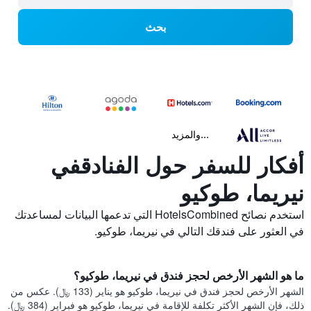
بحث
...والمزيد
أفكار للسفر حول الفنادقفي
نيريما، طوكيو
استخدم نصائح HotelsCombined التي تدعمها البيانات لمساعدتك
في العثور على فندقك التالي في نيريما، طوكيو.
ما هو الشهر الأرخص لحجز فندق في نيريما، طوكيو؟
الشهر الأرخص لحجز فندق في نيريما، طوكيو هو يناير (133 ﷼). عكس من
ذلك، فإن الشهر الأكثر تكلفة للإقامة في نيريما، طوكيو هو فبراير (384 ﷼).