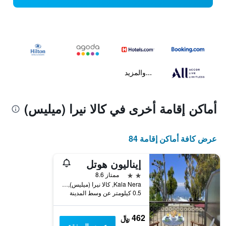
...والمزيد
أماكن إقامة أخرى في كالا نيرا (ميليس)
عرض كافة أماكن إقامة 84
إيناليون هوتل
2 نجمتين
ممتاز 8.6
Kala Nera, كالا نيرا (ميليس), اليونان
0.5 كيلومتر عن وسط المدينة
462 ﷼