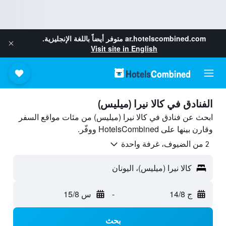
ar.hotelscombined.com
متوفر أيضاً باللغة الإنجليزية.
Visit site in English
الفنادق في كالا نيرا (ميليس)
ابحث عن فنادق في كالا نيرا (ميليس) من مئات مواقع السفر
وقارن بينها على HotelsCombined ووفّر.
2 من الضيوف، غرفة واحدة
كالا نيرا (ميليس)، اليونان
ج 14/8
-
س 15/8
بحث