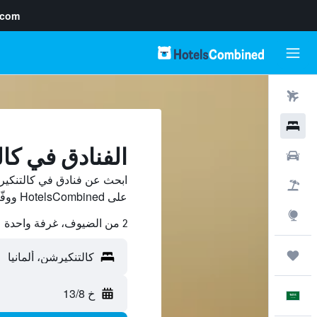
.com
رحلات طيران
فنادق
الفنادق في كا
سيارات
ابحث عن فنادق في كالتنكير
حزم العروض
على HotelsCombined ووفّر.
استكشاف
2 من الضيوف، غرفة واحدة
رحلات
خ 13/8
العَرَبِيَّة