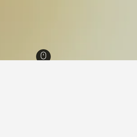
هولشتاين
48,865
كالتنكيرشن
7
فنادقفي كالتنكيرشن
ما هو أرخص يوم للإقامة في فندق في كالتنكيرشن؟
أرخص يوم للإقامة في كالتنكيرشن هو الأربعاء (397 ﷼). من ناحية أخ