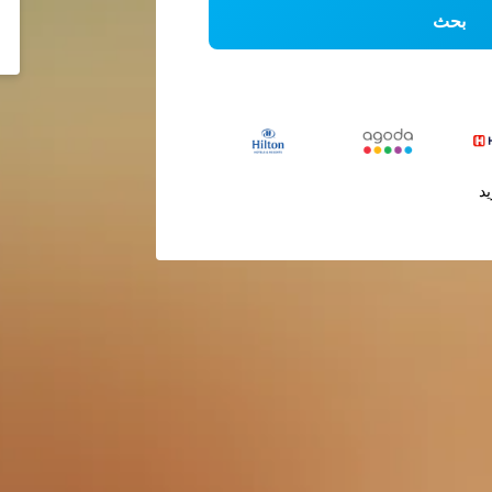
بحث
يد