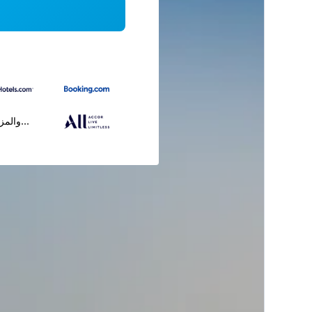
...والمز