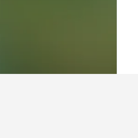
الصفحة الرئيسية
الهند
192,262
تامل نادو
7
أفكار للسفر حول الفنادقفي r
استخدم نصائح HotelsCombined التي تدعمها البيانات لمساعدتك في العثور على فندقك التالي في Kattankulathur.