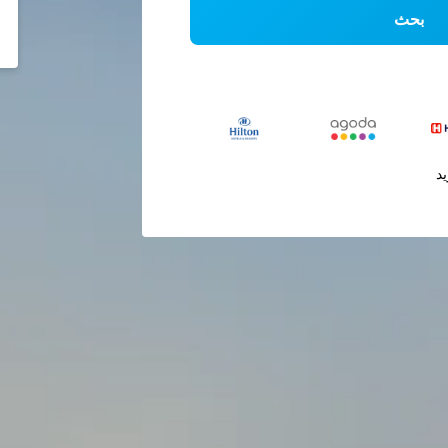
بحث
يد