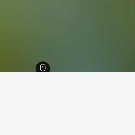
3
Kattankulathur
12,98
Kattankulathu