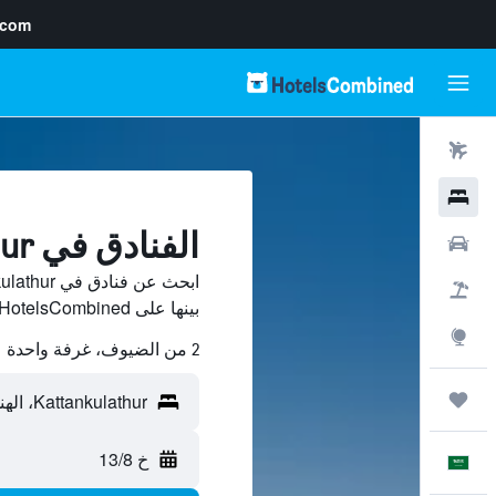
.com
رحلات طيران
فنادق
الفنادق في Kattankulathur
سيارات
حزم العروض
بينها على HotelsCombined ووفّر.
استكشاف
2 من الضيوف، غرفة واحدة
رحلات
خ 13/8
العَرَبِيَّة