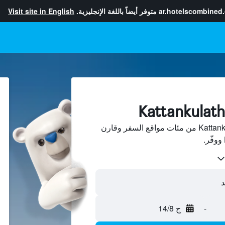
ar.hotelscombined
متوفر أيضاً باللغة الإنجليزية.
Visit site in English
ابحث عن فنادق في Kattankulathur من مئات مواقع السفر وقارن
-
ج 14/8