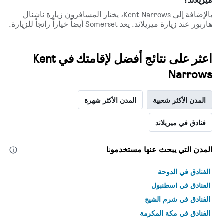
ميريلاند؟
أيام
الأسبوع.
بالإضافة إلى Kent Narrows، يختار المسافرون زيارة ناشنال
يتضمن
هاربور عند زيارة ميريلاند. يعد Somerset أيضاً خياراً رائجاً للزيارة.
المخطط
التالي
1
اعثر على نتائج أفضل لإقامتك في Kent
محور
Y
Narrows
الذي
يعرض
متوسط
المدن الأكثر شعبية
المدن الأكثر شهرة
سعر
غرفة
فنادق في ميريلاند
المدن التي يبحث عنها مستخدمونا
الفنادق في الدوحة
الفنادق في اسطنبول
الفنادق في شرم الشيخ
الفنادق في مكة المكرمة