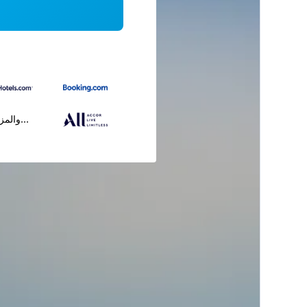
...والمز