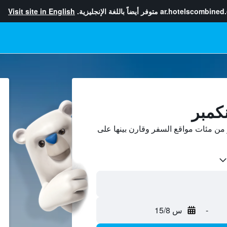
ar.hotelscombined
متوفر أيضاً باللغة الإنجليزية.
Visit site in English
نكمبر
من مئات مواقع السفر وقارن بينها على
-
س 15/8