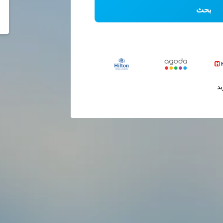
بحث
يد