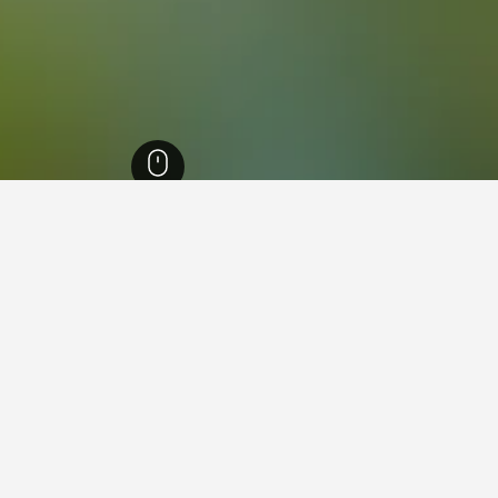
ث ويلز
37,005
كينكمبر
2
 في كينكمبر
 فيها عند زيارة نيو ساوث ويلز؟
زيارة سيدني عند زيارة نيو ساوث ويلز. يعد نيوكاسل أيضاً خياراً رائجاً ل