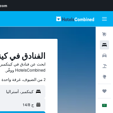
.com
رحلات طيران
فنادق
الفنادق في كي
سيارات
ابحث عن فنادق في كينكمبر 
حزم العروض
HotelsCombined ووفّر.
استكشاف
2 من الضيوف، غرفة واحدة
رحلات
ج 14/8
العَرَبِيَّة