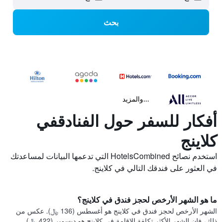
بحث
...والمزيد
أفكار للسفر حول الفنادقفي
كلاينج
استخدم نصائح HotelsCombined التي تدعمها البيانات لمساعدتك
في العثور على فندقك التالي في كلاينج.
ما هو الشهر الأرخص لحجز فندق في كلاينج؟
الشهر الأرخص لحجز فندق في كلاينج هو أغسطس (136 ﷼). عكس من
ذلك، فإن الشهر الأكثر تكلفة للإقامة في كلاينج هو ديسمبر (422 ﷼).