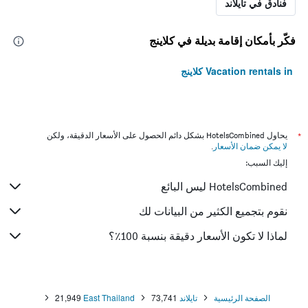
فنادق في تايلاند
فكّر بأمكان إقامة بديلة في كلاينج
Vacation rentals in كلاينج
*
يحاول HotelsCombined بشكل دائم الحصول على الأسعار الدقيقة، ولكن
لا يمكن ضمان الأسعار
.
إليك السبب:
HotelsCombined ليس البائع
نقوم بتجميع الكثير من البيانات لك
لماذا لا تكون الأسعار دقيقة بنسبة 100٪؟
الصفحة الرئيسية
تايلاند
73,741
East Thailand
21,949