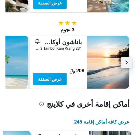
عرض الصفقة
3 نجوم
3 نجوم
باتاشون أوكاي بيتش ريزورت
231 M.3 Tambol Kam Krang, كلاينج, تايلاند
208 ﷼
عرض الصفقة
أماكن إقامة أخرى في كلاينج
عرض كافة أماكن إقامة 245