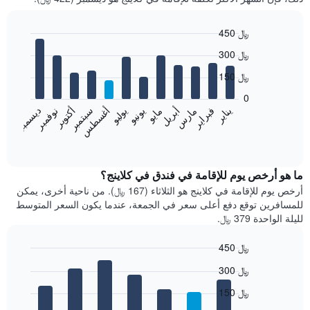
450 ﷼
Bar
Chart
300 ﷼
graphic.
chart
with
150 ﷼
12
bars.
0
فبراير
مايو
أغسطس
نوفمبر
يناير
أبريل
يوليو
أكتوبر
مارس
يونيو
سبتمبر
ديسمبر
يعرض
المخطط
End
of
التالي
interactive
متوسط
chart
سعر
ما هو أرخص يوم للإقامة في فندق في كلاينج؟
غرفة
أرخص يوم للإقامة في كلاينج هو الثلاثاء (167 ﷼). من ناحية أخرى، يمكن
كل
للمسافرين توقع دفع أعلى سعر في الجمعة، عندما يكون السعر المتوسط
شهر
لليلة الواحدة 379 ﷼.
يتضمن
المخطط
450 ﷼
1
Bar
محور
Chart
300 ﷼
graphic.
chart
X
with
الذي
150 ﷼
7
يعرض
bars.