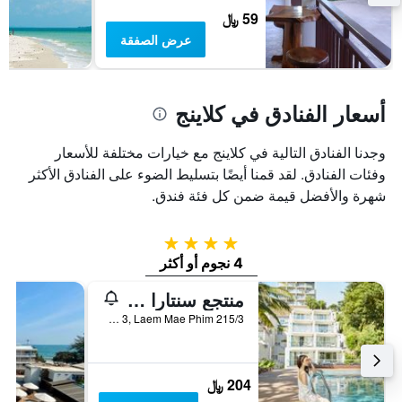
بالنجوم.
59 ﷼
يتضمن
عرض الصفقة
المخطط
1
محور
Y
أسعار الفنادق في كلاينج
الذي
يعرض
متوسط
وجدنا الفنادق التالية في كلاينج مع خيارات مختلفة للأسعار
سعر
وفئات الفنادق. لقد قمنا أيضًا بتسليط الضوء على الفنادق الأكثر
غرفة
شهرة والأفضل قيمة ضمن كل فئة فندق.
في
عطلة
نهاية
4 نجوم
هذا
4 نجوم أو أكثر
الأسبوع
خلال
منتجع سنتارا كيو، رايونج
آخر
215/3 Moo 3, Laem Mae Phim, كلاينج, تايلاند
3
أيام
204 ﷼