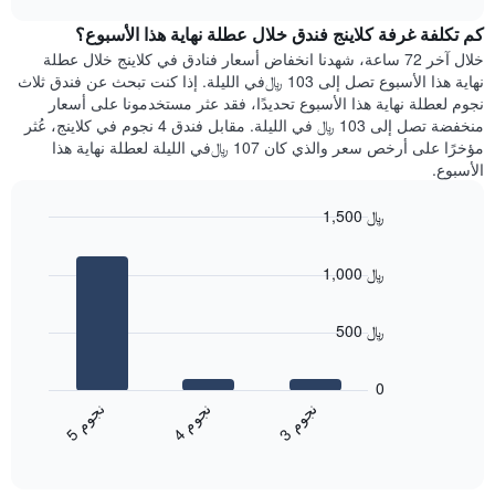
1
هذه
chart
محور
كم تكلفة غرفة كلاينج فندق خلال عطلة نهاية هذا الأسبوع؟
الليلة
Y
الذي
خلال آخر 72 ساعة، شهدنا انخفاض أسعار فنادق في كلاينج خلال عطلة
الذي
عُثر
نهاية هذا الأسبوع تصل إلى 103 ﷼في الليلة. إذا كنت تبحث عن فندق ثلاث
يعرض
عليه
نجوم لعطلة نهاية هذا الأسبوع تحديدًا، فقد عثر مستخدمونا على أسعار
متوسط
خلال
منخفضة تصل إلى 103 ﷼ في الليلة. مقابل فندق 4 نجوم في كلاينج، عُثر
سعر
آخر
مؤخرًا على أرخص سعر والذي كان 107 ﷼في الليلة لعطلة نهاية هذا
غرفة
3
الأسبوع.
أيام
مع
1,500 ﷼
التصنيف
Bar
حسب
Chart
graphic.
chart
النجوم
1,000 ﷼
with
يتضمن
3
المخطط
bars.
1
500 ﷼
محور
يعرض
X
المخطط
0
التي
التالي
ن
م
ن
م
ن
م
تعرض
متوسط
4
ج
و
3
ج
و
5
ج
و
فئات
End
سعر
of
الفنادق
الغرفة
interactive
بالنجوم.
خلال
chart