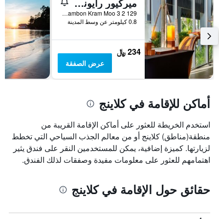
ميركيور رايونج لومتالاي فيلاس آند ريزورت
129 2 Tambon Kram Moo 3, كلاينج, تايلاند
0.8 كيلومتر عن وسط المدينة
234 ﷼
عرض الصفقة
أماكن للإقامة في كلاينج
استخدم الخريطة للعثور على أماكن الإقامة القريبة من
منطقة(مناطق) كلاينج أو من معالم الجذب السياحي التي تخطط
لزيارتها. كميزة إضافية، يمكن للمستخدمين النقر على فندق يثير
اهتمامهم للعثور على معلومات مفيدة وصفقات لذلك الفندق.
حقائق حول الإقامة في كلاينج