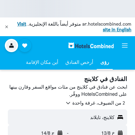
ar.hotelscombined.com
متوفر أيضاً باللغة الإنجليزية.
Visit
site in English
رؤى
أرخص الفنادق
أين مكان الإقامة
الفنادق في كلاينج
ابحث عن فنادق في كلاينج من مئات مواقع السفر وقارن بينها
على HotelsCombined ووفّر.
2 من الضيوف، غرفة واحدة
كلاينج، تايلاند
خ 13/8
-
ج 14/8