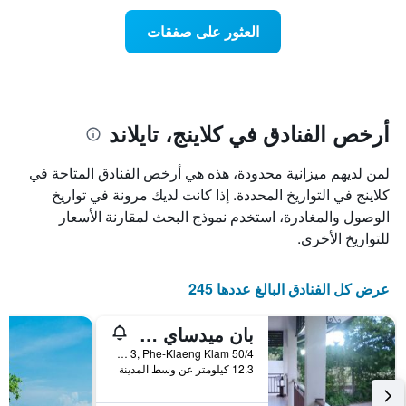
يتضمن
عطلة
المخطط
نهاية
العثور على صفقات
1
هذا
محور
الأسبوع
Y
الذي
الذي
عُثر
يعرض
عليه
متوسط
خلال
أرخص الفنادق في كلاينج، تايلاند
سعر
آخر
الغرفة
3
لمن لديهم ميزانية محدودة، هذه هي أرخص الفنادق المتاحة في
هذه
أيام
الليلة
كلاينج في التواريخ المحددة. إذا كانت لديك مرونة في تواريخ
مع
الذي
التصنيف
الوصول والمغادرة، استخدم نموذج البحث لمقارنة الأسعار
عُثر
حسب
للتواريخ الأخرى.
عليه
النجوم
خلال
يتضمن
آخر
المخطط
عرض كل الفنادق البالغ عددها 245
3
1
أيام
محور
بان ميدساي ريزورت
X
الذي
50/4 Moo 3, Phe-Klaeng Klam, كلاينج, تايلاند
يعرض
12.3 كيلومتر عن وسط المدينة
فئات
الفنادق