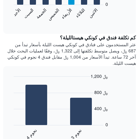
bars.
0
الشهور.
الاثنين
الخميس
الأحد
الأربعاء
السبت
الثلاثاء
الجمعة
يتضمن
يعرض
المخطط
المخطط
End
التالي
of
التالي
interactive
1
متوسط
chart
محور
سعر
كم تكلفة فندق في كونكي هيستالليلة؟
Y
غرفة
عثر المستخدمون على فنادق في كونكي هيست الليلة بأسعار تبدأ من
الذي
كل
687 ﷼، ويصل متوسط تكلفتها إلى 1,322 ﷼، وفقًا لعمليات البحث خلال
يعرض
يوم
آخر 72 ساعة. تبدأ الأسعار من 1,004 ﷼ مقابل فندق 4 نجوم في كونكي
متوسط
في
هيست الليلة.
سعر
الأسبوع
غرفة
يتضمن
1,200 ﷼
المخطط
Bar
1
Chart
graphic.
chart
محور
800 ﷼
with
X
2
الذي
bars.
يعرض
400 ﷼
أيام
يعرض
الأسبوع.
المخطط
0
يتضمن
التالي
ن
م
ن
م
المخطط
متوسط
3
ج
و
4
ج
و
التالي
End
سعر