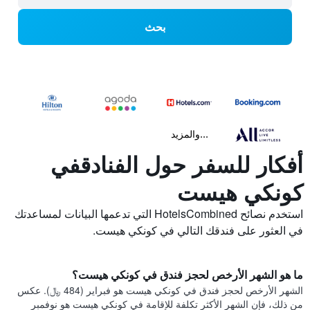
بحث
...والمزيد
أفكار للسفر حول الفنادقفي
كونكي هيست
استخدم نصائح HotelsCombined التي تدعمها البيانات لمساعدتك
في العثور على فندقك التالي في كونكي هيست.
ما هو الشهر الأرخص لحجز فندق في كونكي هيست؟
الشهر الأرخص لحجز فندق في كونكي هيست هو فبراير (484 ﷼). عكس
من ذلك، فإن الشهر الأكثر تكلفة للإقامة في كونكي هيست هو نوفمبر