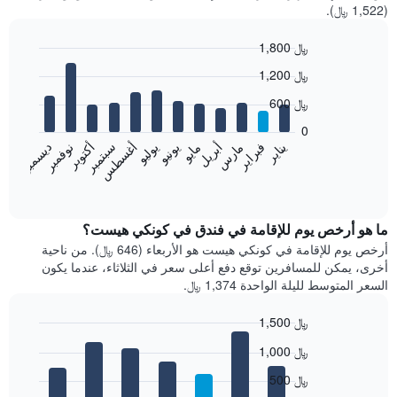
(1,522 ﷼).
1,800 ﷼
Bar
Chart
1,200 ﷼
graphic.
chart
with
600 ﷼
12
bars.
0
فبراير
مايو
أغسطس
نوفمبر
يناير
أبريل
يوليو
أكتوبر
مارس
يونيو
سبتمبر
ديسمبر
يعرض
المخطط
End
of
التالي
interactive
متوسط
chart
سعر
ما هو أرخص يوم للإقامة في فندق في كونكي هيست؟
غرفة
أرخص يوم للإقامة في كونكي هيست هو الأربعاء (646 ﷼). من ناحية
كل
أخرى، يمكن للمسافرين توقع دفع أعلى سعر في الثلاثاء، عندما يكون
شهر
السعر المتوسط لليلة الواحدة 1,374 ﷼.
يتضمن
المخطط
1,500 ﷼
1
Bar
محور
Chart
1,000 ﷼
graphic.
chart
X
with
الذي
500 ﷼
7
يعرض