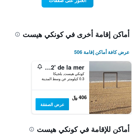
العثور على صفقات
اقتراب
بالنجوم.
تاريخ
يتضمن
الإقامة
المخطط
1
يتضمن
محور
المخطط
Y
1
أماكن إقامة أخرى في كونكي هيست
الذي
محور
X
يعرض
الذي
متوسط
عرض كافة أماكن إقامة 506
سعر
يعرض
عدد
الغرفة
هذه
الأيام
Studio spacieux 50 m2 tout confort à 2' de la mer
قبل
الليلة
كونكي هيست, بلجيكا
الذي
الإقامة
0.3 كيلومتر عن وسط المدينة
عُثر
يتضمن
عليه
المخطط
خلال
التالي
406 ﷼
1
آخر
عرض الصفقة
3
محور
Y
أيام
الذي
يعرض
أماكن للإقامة في كونكي هيست
متوسط
سعر