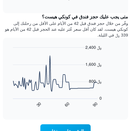
1
of
الغرفة
interactive
محور
هذه
chart
Y
متى يجب عليك حجز فندق في كونكي هيست؟
الليلة
الذي
الذي
وفّر من خلال حجز فندق قبل 42 من الأيام على الأقل من رحلتك إلى
يعرض
عُثر
كونكي هيست. لقد كان أقل سعر عُثر عليه عند الحجز قبل 42 من الأيام هو
متوسط
عليه
339 ﷼ في الليلة.
سعر
خلال
غرفة
آخر
2,400 ﷼
3
Line
Chart
أيام
graphic.
chart
مع
with
1,600 ﷼
التصنيف
90
حسب
data
points.
النجوم
800 ﷼
يتضمن
يعرض
المخطط
1
المخطط
0
محور
التالي
60
90
30
X
كيفية
End
of
تغير
التي
interactive
سعر
تعرض
chart
فئات
غرفة
عند
الفنادق