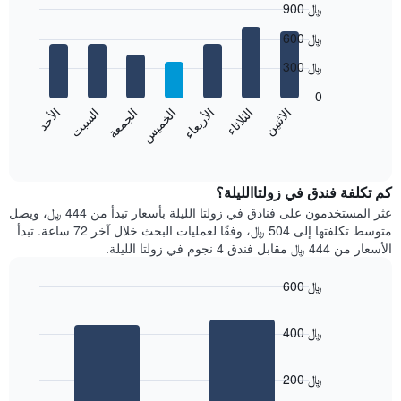
900 ﷼
Bar
Chart
600 ﷼
graphic.
chart
with
300 ﷼
7
bars.
0
الأحد
الاثنين
الثلاثاء
الأربعاء
الخميس
الجمعة
السبت
يعرض
المخطط
End
of
التالي
interactive
متوسط
chart
سعر
كم تكلفة فندق في زولتاالليلة؟
غرفة
عثر المستخدمون على فنادق في زولتا الليلة بأسعار تبدأ من 444 ﷼، ويصل
كل
متوسط تكلفتها إلى 504 ﷼، وفقًا لعمليات البحث خلال آخر 72 ساعة. تبدأ
يوم
الأسعار من 444 ﷼ مقابل فندق 4 نجوم في زولتا الليلة.
في
الأسبوع
600 ﷼
يتضمن
Bar
المخطط
Chart
graphic.
chart
1
400 ﷼
with
محور
2
X
bars.
الذي
200 ﷼
يعرض
يعرض