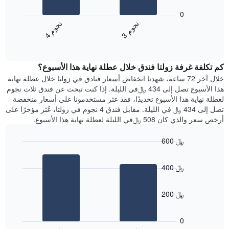
أيام
المخطط
0
الأسبوع.
التالي
ن
م
ن
م
يتضمن
متوسط
3
ج
و
4
ج
و
المخطط
End
سعر
of
التالي
الغرفة
interactive
1
هذه
chart
محور
كم تكلفة غرفة زولتا فندق خلال عطلة نهاية هذا الأسبوع؟
الليلة
Y
الذي
خلال آخر 72 ساعة، شهدنا انخفاض أسعار فنادق في زولتا خلال عطلة نهاية
الذي
عُثر
هذا الأسبوع تصل إلى 434 ﷼في الليلة. إذا كنت تبحث عن فندق ثلاث نجوم
يعرض
عليه
لعطلة نهاية هذا الأسبوع تحديدًا، فقد عثر مستخدمونا على أسعار منخفضة
متوسط
خلال
تصل إلى 434 ﷼ في الليلة. مقابل فندق 4 نجوم في زولتا، عُثر مؤخرًا على
سعر
آخر
أرخص سعر والذي كان 508 ﷼في الليلة لعطلة نهاية هذا الأسبوع.
غرفة
3
أيام
600 ﷼
مع
Bar
Chart
التصنيف
graphic.
chart
حسب
400 ﷼
with
النجوم
2
يتضمن
bars.
المخطط
200 ﷼
1
يعرض
محور
المخطط
0
X
التالي