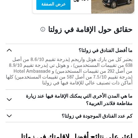
عرض الصفقة
الذي
يعرض
فئات
الفنادق
حقائق حول الإقامة في زولتا
بالنجوم.
يتضمن
المخطط
1
ما أفضل الفنادق في زولتا؟
محور
Y
يعتبر كل من بارك هوتل واريجم (بدرجة تقييم 8.6/10 من أصل
الذي
638 من تقييمات المستخدمين) ، و هوتل تي (بدرجة تقييم 8.9/10
يعرض
من أصل 292 من تقييمات المستخدمين) و Hotel Ambassade
متوسط
(بدرجة تقييم 7.5/10 من أصل 587 من تقييمات المستخدمين) كلها
سعر
أماكن ذات تصنيف عالي للإقامة فيها في زولتا
غرفة
في
ما هي المدن الأخرى التي يمكنك الإقامة فيها عند زيارة
عطلة
مقاطعة فلاندر الغربية؟
نهاية
هذا
كم عدد الفنادق الموجودة في زولتا؟
الأسبوع
خلال
آخر
3
اعثر على نتائج أفضل لإقامتك في زولتا